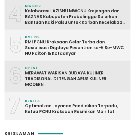
4
MWCNU
Kolaborasi LAZISNU MWCNU Krejengan dan
BAZNAS Kabupaten Probolinggo Salurkan
Bantuan Kaki Palsu untuk Korban Kecelakaan
Kerja
5
RMI NU
RMI PCNU Kraksaan Gelar Turba dan
Sosialisasi Digdaya Pesantren ke-6 Se-MWC
NU Paiton & Kotaanyar
6
OPINI
MERAWAT WARISAN BUDAYA KULINER
TRADISONAL DI TENGAH ARUS KULINER
MODERN
7
BERITA
Optimalkan Layanan Pendidikan Terpadu,
Ketua PCNU Kraksaan Resmikan Ma’rifat
KEISLAMAN