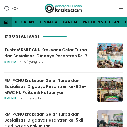
Lewati
ke
Website Resmi Pengurus
NU Kraksaan
konten
Cabang Nahdlatul Ulama
Kraksaan
KEGIATAN
LEMBAGA
BANOM
PROFIL PENDIDIKAN
#SOSIALISASI
Tuntas! RMI PCNU Kraksaan Gelar Turba
dan Sosialisasi Digdaya Pesantren Ke-7
RMI NU
4 hari yang lalu
RMI PCNU Kraksaan Gelar Turba dan
Sosialisasi Digdaya Pesantren ke-6 Se-
MWC NU Paiton & Kotaanyar
RMI NU
5 hari yang lalu
RMI PCNU Kraksaan Gelar Turba dan
Sosialisasi Digdaya Pesantren ke-5 di
Gading dan Pakuniran