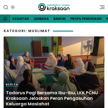
Lewati
ke
Website Resmi Pengurus
NU Kraksaan
konten
Cabang Nahdlatul Ulama
Kraksaan
KEGIATAN
LEMBAGA
BANOM
PROFIL PENDIDIKAN
KATEGORI: MUSLIMAT
BERITA
Tadarus Pagi Bersama Ibu-Ibu, LKK PCNU
Kraksaan Jelaskan Peran Pengasuhan
Keluarga Maslahat