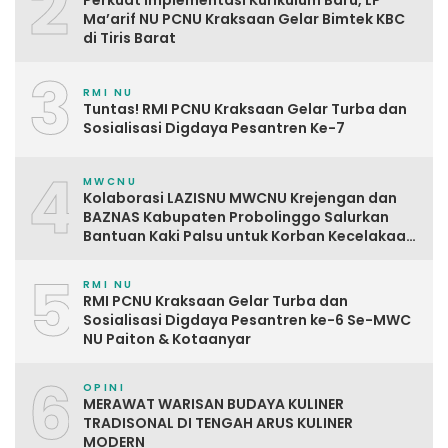
2
Perkuat Implementasi Kurikulum Baru, LP
Ma’arif NU PCNU Kraksaan Gelar Bimtek KBC
di Tiris Barat
3
RMI NU
Tuntas! RMI PCNU Kraksaan Gelar Turba dan
Sosialisasi Digdaya Pesantren Ke-7
4
MWCNU
Kolaborasi LAZISNU MWCNU Krejengan dan
BAZNAS Kabupaten Probolinggo Salurkan
Bantuan Kaki Palsu untuk Korban Kecelakaan
Kerja
5
RMI NU
RMI PCNU Kraksaan Gelar Turba dan
Sosialisasi Digdaya Pesantren ke-6 Se-MWC
NU Paiton & Kotaanyar
6
OPINI
MERAWAT WARISAN BUDAYA KULINER
TRADISONAL DI TENGAH ARUS KULINER
MODERN