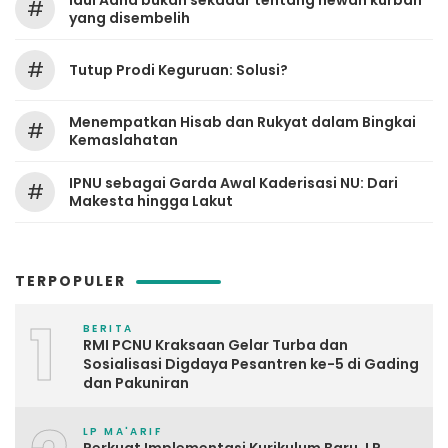
Idul Adha bukan sekadar tentang hewan kurban
#
yang disembelih
#
Tutup Prodi Keguruan: Solusi?
Menempatkan Hisab dan Rukyat dalam Bingkai
#
Kemaslahatan
IPNU sebagai Garda Awal Kaderisasi NU: Dari
#
Makesta hingga Lakut
TERPOPULER
1
BERITA
RMI PCNU Kraksaan Gelar Turba dan
Sosialisasi Digdaya Pesantren ke-5 di Gading
dan Pakuniran
LP MA'ARIF