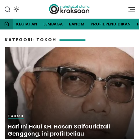
Lewati
ke
Website Resmi Pengurus
NU Kraksaan
konten
Cabang Nahdlatul Ulama
Kraksaan
KEGIATAN
LEMBAGA
BANOM
PROFIL PENDIDIKAN
KATEGORI: TOKOH
TOKOH
Hari Ini Haul KH. Hasan Saifouridzall
Genggong, ini profil beliau