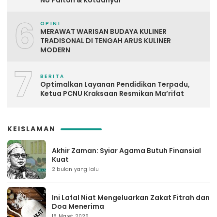
NU Paiton & Kotaanyar
6
OPINI
MERAWAT WARISAN BUDAYA KULINER
TRADISONAL DI TENGAH ARUS KULINER
MODERN
7
BERITA
Optimalkan Layanan Pendidikan Terpadu,
Ketua PCNU Kraksaan Resmikan Ma’rifat
KEISLAMAN
Akhir Zaman: Syiar Agama Butuh Finansial
Kuat
2 bulan yang lalu
Ini Lafal Niat Mengeluarkan Zakat Fitrah dan
Doa Menerima
18 Maret 2026