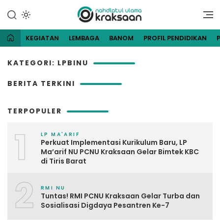
Lewati
ke
Website Resmi Pengurus
NU Kraksaan
konten
Cabang Nahdlatul Ulama
Kraksaan
KEGIATAN
LEMBAGA
BANOM
PROFIL PENDIDIKAN
KATEGORI: LPBINU
BERITA TERKINI
TERPOPULER
1
LP MA'ARIF
Perkuat Implementasi Kurikulum Baru, LP
Ma’arif NU PCNU Kraksaan Gelar Bimtek KBC
di Tiris Barat
2
RMI NU
Tuntas! RMI PCNU Kraksaan Gelar Turba dan
Sosialisasi Digdaya Pesantren Ke-7