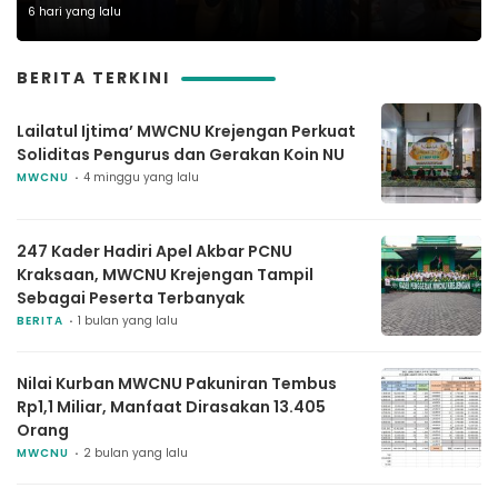
Kecelakaan Kerja
6 hari yang lalu
BERITA TERKINI
Lailatul Ijtima’ MWCNU Krejengan Perkuat
Soliditas Pengurus dan Gerakan Koin NU
MWCNU
4 minggu yang lalu
247 Kader Hadiri Apel Akbar PCNU
Kraksaan, MWCNU Krejengan Tampil
Sebagai Peserta Terbanyak
BERITA
1 bulan yang lalu
Nilai Kurban MWCNU Pakuniran Tembus
Rp1,1 Miliar, Manfaat Dirasakan 13.405
Orang
MWCNU
2 bulan yang lalu