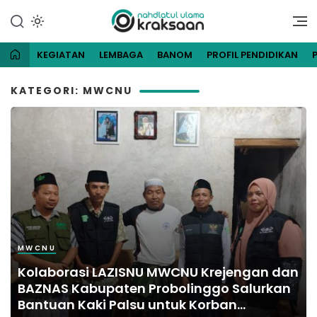
Lewati
ke
Website Resmi Pengurus
NU Kraksaan
konten
Cabang Nahdlatul Ulama
Kraksaan
KEGIATAN
LEMBAGA
BANOM
PROFIL PENDIDIKAN
KATEGORI: MWCNU
MWCNU
Kolaborasi LAZISNU MWCNU Krejengan dan
BAZNAS Kabupaten Probolinggo Salurkan
Bantuan Kaki Palsu untuk Korban