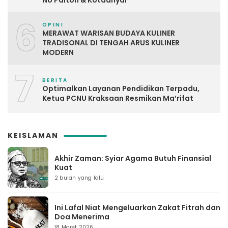
NU Paiton & Kotaanyar
6
OPINI
MERAWAT WARISAN BUDAYA KULINER
TRADISONAL DI TENGAH ARUS KULINER
MODERN
7
BERITA
Optimalkan Layanan Pendidikan Terpadu,
Ketua PCNU Kraksaan Resmikan Ma’rifat
KEISLAMAN
Akhir Zaman: Syiar Agama Butuh Finansial
Kuat
2 bulan yang lalu
Ini Lafal Niat Mengeluarkan Zakat Fitrah dan
Doa Menerima
18 Maret 2026