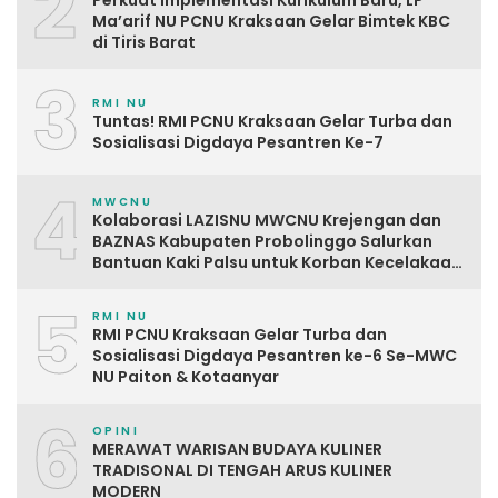
2
Perkuat Implementasi Kurikulum Baru, LP
Ma’arif NU PCNU Kraksaan Gelar Bimtek KBC
di Tiris Barat
3
RMI NU
Tuntas! RMI PCNU Kraksaan Gelar Turba dan
Sosialisasi Digdaya Pesantren Ke-7
4
MWCNU
Kolaborasi LAZISNU MWCNU Krejengan dan
BAZNAS Kabupaten Probolinggo Salurkan
Bantuan Kaki Palsu untuk Korban Kecelakaan
Kerja
5
RMI NU
RMI PCNU Kraksaan Gelar Turba dan
Sosialisasi Digdaya Pesantren ke-6 Se-MWC
NU Paiton & Kotaanyar
6
OPINI
MERAWAT WARISAN BUDAYA KULINER
TRADISONAL DI TENGAH ARUS KULINER
MODERN