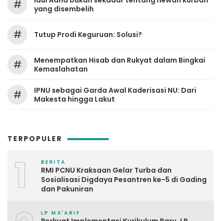
Idul Adha bukan sekadar tentang hewan kurban
#
yang disembelih
#
Tutup Prodi Keguruan: Solusi?
Menempatkan Hisab dan Rukyat dalam Bingkai
#
Kemaslahatan
IPNU sebagai Garda Awal Kaderisasi NU: Dari
#
Makesta hingga Lakut
TERPOPULER
1
BERITA
RMI PCNU Kraksaan Gelar Turba dan
Sosialisasi Digdaya Pesantren ke-5 di Gading
dan Pakuniran
LP MA'ARIF