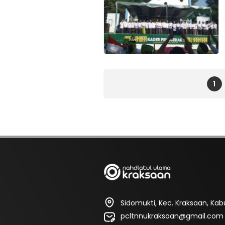
1
Sidomukti, Kec. Kraksaan, Ka
pcltnnukraksaan@gmail.com