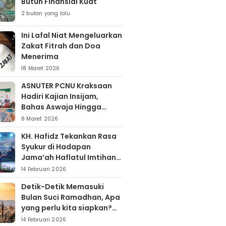
Butuh Finansial Kuat
2 bulan yang lalu
Ini Lafal Niat Mengeluarkan
Zakat Fitrah dan Doa
Menerima
18 Maret 2026
ASNUTER PCNU Kraksaan
Hadiri Kajian Insijam,
Bahas Aswaja Hingga
Dinamika Timur Tengah
8 Maret 2026
KH. Hafidz Tekankan Rasa
Syukur di Hadapan
Jama’ah Haflatul Imtihan
Arrozaq Bucor
14 Februari 2026
Probolinggo
Detik-Detik Memasuki
Bulan Suci Ramadhan, Apa
yang perlu kita siapkan?
Yuk simak…
14 Februari 2026