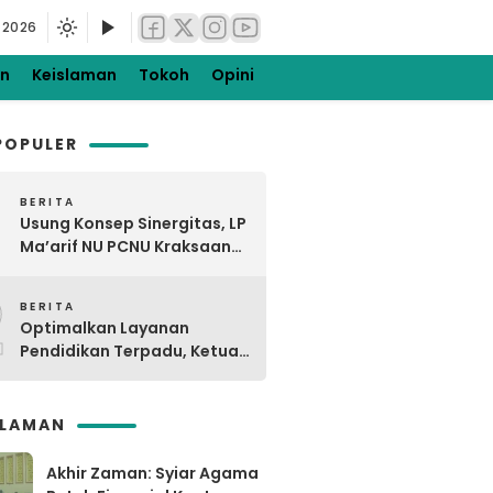
 2026
en
Keislaman
Tokoh
Opini
POPULER
BERITA
Usung Konsep Sinergitas, LP
Ma’arif NU PCNU Kraksaan
Kunjungi MTsNU dan MANU
2
Maron
BERITA
Optimalkan Layanan
Pendidikan Terpadu, Ketua
PCNU Kraksaan Resmikan
Ma’rifat
SLAMAN
Akhir Zaman: Syiar Agama