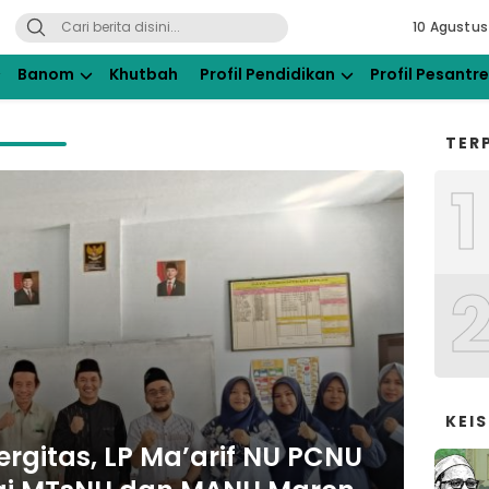
10 Agustus
ahdlatul Ulama Kraksaan
Banom
Khutbah
Profil Pendidikan
Profil Pesantr
TER
1
KEI
rgitas, LP Ma’arif NU PCNU