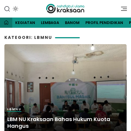
Lewati
ke
Website Resmi Pengurus
NU Kraksaan
konten
Cabang Nahdlatul Ulama
Kraksaan
KEGIATAN
LEMBAGA
BANOM
PROFIL PENDIDIKAN
KATEGORI: LBMNU
LBMNU
LBM NU Kraksaan Bahas Hukum Kuota
Hangus