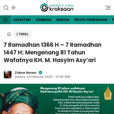
Lewati
ke
Website Resmi Pengurus
NU Kraksaan
konten
Cabang Nahdlatul Ulama
Kraksaan
KEGIATAN
LEMBAGA
BANOM
PROFIL PENDIDIKAN
LTNNU
7 Ramadhan 1366 H – 7 Ramadhan
1447 H; Mengenang 81 Tahun
Wafatnya KH. M. Hasyim Asy’ari
Zidna Ilman
Selasa, 24 Februari 2026 - 01:09 WIB