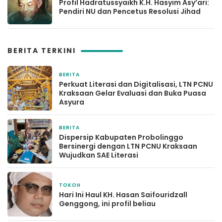
Profil Hadratussyaikh K.H. Hasyim Asy’ari:
Pendiri NU dan Pencetus Resolusi Jihad
BERITA TERKINI
BERITA
1 bulan yang lalu
Perkuat Literasi dan Digitalisasi, LTN PCNU
Kraksaan Gelar Evaluasi dan Buka Puasa
Asyura
BERITA
2 bulan yang lalu
Dispersip Kabupaten Probolinggo
Bersinergi dengan LTN PCNU Kraksaan
Wujudkan SAE Literasi
TOKOH
3 bulan yang lalu
Hari Ini Haul KH. Hasan Saifouridzall
Genggong, ini profil beliau