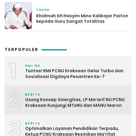
TOKOH
5 Mei 2026
Khidmah KH Hasyim Mino Kalikajar Paiton
kepada Guru Sangat Totalitas
TERPOPULER
1
RMI NU
Tuntas! RMI PCNU Kraksaan Gelar Turba dan
Sosialisasi Digdaya Pesantren Ke-7
2
BERITA
Usung Konsep Sinergitas, LP Ma’arif NU PCNU
Kraksaan Kunjungi MTsNU dan MANU Maron
3
BERITA
Optimalkan Layanan Pendidikan Terpadu,
Ketua PCNU Kraksaan Resmikan Ma’rifat