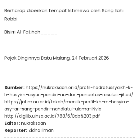
Berharap diberikan tempat Istimewa oleh Sang Ilahi
Robbi
Bisirri Al-Fatihah_____
Pojok Dinginnya Batu Malang, 24 Februari 2026
Sumber:
https://nukraksaan.or.id/profil-hadratussyaikh-k-
h-hasyim-asyari-pendiri-nu-dan-pencetus-resolusi-jihad/
https://jatim.nu.or.id/tokoh/menilik-profil-kh-m-hasyim-
asy-ari-sang-pendiri-nahdlatul-ulama-iNvlo
http://digilib.uinsa.ac.id/788/6/Bab%203.pdf
Editor:
nukraksaan
Reporter:
Zidna Ilman