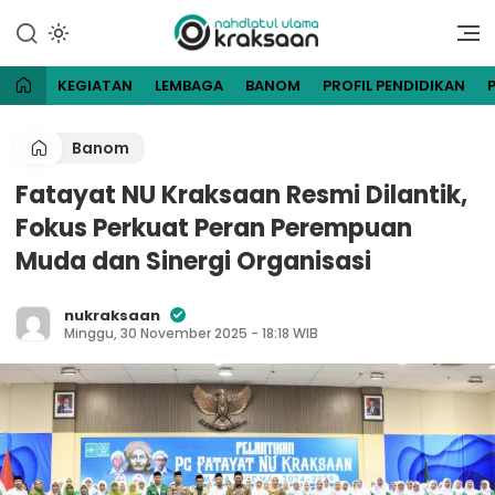
Lewati
ke
Website Resmi Pengurus
NU Kraksaan
konten
Cabang Nahdlatul Ulama
Kraksaan
KEGIATAN
LEMBAGA
BANOM
PROFIL PENDIDIKAN
Banom
Fatayat NU Kraksaan Resmi Dilantik,
Fokus Perkuat Peran Perempuan
Muda dan Sinergi Organisasi
nukraksaan
Minggu, 30 November 2025 - 18:18 WIB