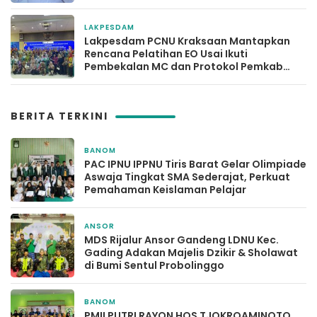
LAKPESDAM
4 Desember 2025
Lakpesdam PCNU Kraksaan Mantapkan
Rencana Pelatihan EO Usai Ikuti
Pembekalan MC dan Protokol Pemkab
Probolinggo
BERITA TERKINI
BANOM
1 bulan yang lalu
PAC IPNU IPPNU Tiris Barat Gelar Olimpiade
Aswaja Tingkat SMA Sederajat, Perkuat
Pemahaman Keislaman Pelajar
ANSOR
3 bulan yang lalu
MDS Rijalur Ansor Gandeng LDNU Kec.
Gading Adakan Majelis Dzikir & Sholawat
di Bumi Sentul Probolinggo
BANOM
3 bulan yang lalu
PMII PUTRI RAYON HOS TJOKROAMINOTO