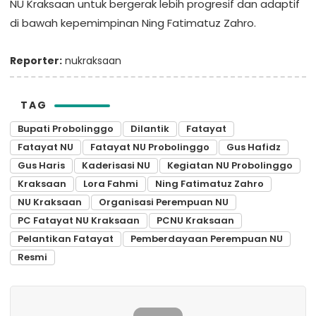
NU Kraksaan untuk bergerak lebih progresif dan adaptif
di bawah kepemimpinan Ning Fatimatuz Zahro.
Reporter:
nukraksaan
TAG
Bupati Probolinggo
Dilantik
Fatayat
Fatayat NU
Fatayat NU Probolinggo
Gus Hafidz
Gus Haris
Kaderisasi NU
Kegiatan NU Probolinggo
Kraksaan
Lora Fahmi
Ning Fatimatuz Zahro
NU Kraksaan
Organisasi Perempuan NU
PC Fatayat NU Kraksaan
PCNU Kraksaan
Pelantikan Fatayat
Pemberdayaan Perempuan NU
Resmi