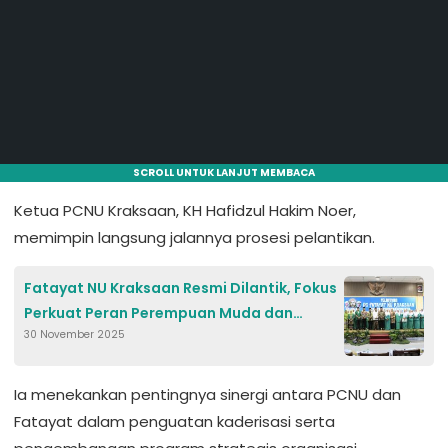
SCROLL UNTUK LANJUT MEMBACA
Ketua PCNU Kraksaan, KH Hafidzul Hakim Noer,
memimpin langsung jalannya prosesi pelantikan.
Fatayat NU Kraksaan Resmi Dilantik, Fokus
Perkuat Peran Perempuan Muda dan
30 November 2025
Sinergi Organisasi
Ia menekankan pentingnya sinergi antara PCNU dan
Fatayat dalam penguatan kaderisasi serta