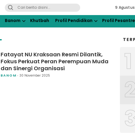
9 Agustus
ahdlatul Ulama Kraksaan
Banom
Khutbah
Profil Pendidikan
Profil Pesantr
TER
1
Fatayat NU Kraksaan Resmi Dilantik,
Fokus Perkuat Peran Perempuan Muda
dan Sinergi Organisasi
BANOM
30 November 2025