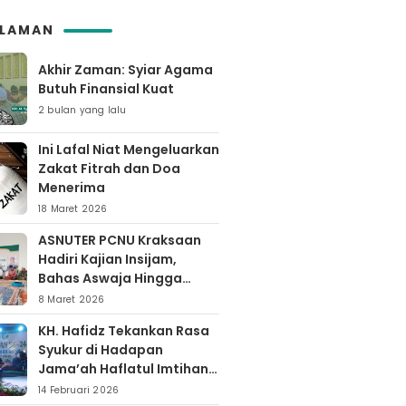
Ma’rifat
SLAMAN
Akhir Zaman: Syiar Agama
Butuh Finansial Kuat
2 bulan yang lalu
Ini Lafal Niat Mengeluarkan
Zakat Fitrah dan Doa
Menerima
18 Maret 2026
ASNUTER PCNU Kraksaan
Hadiri Kajian Insijam,
Bahas Aswaja Hingga
Dinamika Timur Tengah
8 Maret 2026
KH. Hafidz Tekankan Rasa
Syukur di Hadapan
Jama’ah Haflatul Imtihan
Arrozaq Bucor
14 Februari 2026