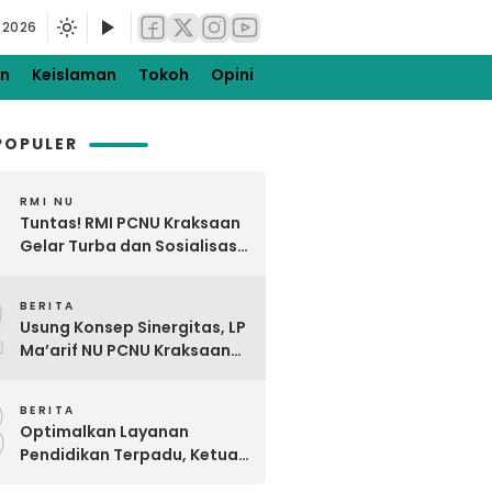
 2026
en
Keislaman
Tokoh
Opini
POPULER
RMI NU
Tuntas! RMI PCNU Kraksaan
Gelar Turba dan Sosialisasi
Digdaya Pesantren Ke-7
2
BERITA
Usung Konsep Sinergitas, LP
Ma’arif NU PCNU Kraksaan
Kunjungi MTsNU dan MANU
3
Maron
BERITA
Optimalkan Layanan
Pendidikan Terpadu, Ketua
PCNU Kraksaan Resmikan