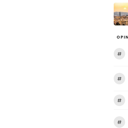
OPIN
#
#
#
#