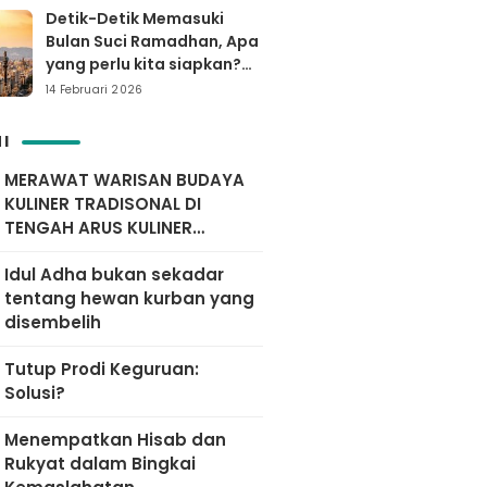
Probolinggo
Detik-Detik Memasuki
Bulan Suci Ramadhan, Apa
yang perlu kita siapkan?
Yuk simak…
14 Februari 2026
I
MERAWAT WARISAN BUDAYA
KULINER TRADISONAL DI
TENGAH ARUS KULINER
MODERN
Idul Adha bukan sekadar
tentang hewan kurban yang
disembelih
Tutup Prodi Keguruan:
Solusi?
Menempatkan Hisab dan
Rukyat dalam Bingkai