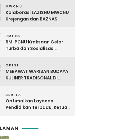
4
MWCNU
Kolaborasi LAZISNU MWCNU
Krejengan dan BAZNAS
Kabupaten Probolinggo
5
Salurkan Bantuan Kaki Palsu
RMI NU
untuk Korban Kecelakaan
RMI PCNU Kraksaan Gelar
Kerja
Turba dan Sosialisasi
Digdaya Pesantren ke-6 Se-
6
MWC NU Paiton & Kotaanyar
OPINI
MERAWAT WARISAN BUDAYA
KULINER TRADISONAL DI
TENGAH ARUS KULINER
7
MODERN
BERITA
Optimalkan Layanan
Pendidikan Terpadu, Ketua
PCNU Kraksaan Resmikan
Ma’rifat
SLAMAN