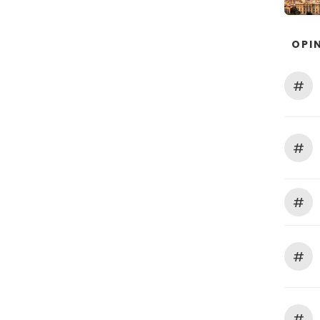
OPIN
#
#
#
#
#