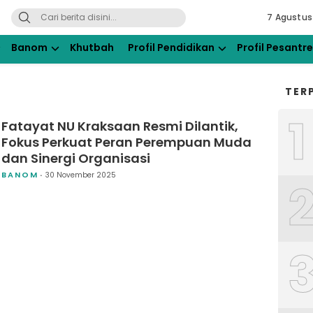
7 Agustus
ahdlatul Ulama Kraksaan
Banom
Khutbah
Profil Pendidikan
Profil Pesantr
TER
1
Fatayat NU Kraksaan Resmi Dilantik,
Fokus Perkuat Peran Perempuan Muda
dan Sinergi Organisasi
BANOM
30 November 2025