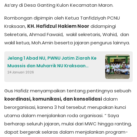
As’ary di Desa Ganting Kulon Kecamatan Maron.
Rombongan dipimpin oleh Ketua Tanfidziyah PCNU
Kraksaan,
KH.
Hafidzul Haki
e
m Noor
didampingi
Sekretaris, Ahmad Fawaid, wakil sekretaris, Wahid, dan
wakil ketua, Moh.Amin beserta jajaran pengurus lainnya.
Jelang 1 Abad NU, PWNU Jatim Ziarah Ke
Muassis dan Muharrik NU Kraksaan
24 Januari 2026
Probolinggo
Gus Hafidz menyampaikan tentang pentingnya sebuah
koordinasi, komunikasi, dan konsolidasi
dalam
berorganisasi, karena 3 hal tersebut merupakan kunci
utama dalam menjalankan roda organisasi. “ Saya
berharap seluruh jajaran, mulai dari MWC hingga ranting,
dapat bergerak selaras dalam menjalankan program-