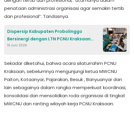
dengan tertib dan profesional, “utamanya dalam
penataan administrasi organisasi agar semakin tertib
dan profesional”. Tandasnya.
Dispersip Kabupaten Probolinggo
Bersinergi dengan LTN PCNU Kraksaan
19 Juni 2026
Wujudkan SAE Literasi
Sekadar diketahui, bahwa acara silaturrahim PCNU
Kraksaan, sebelumnya mengunjungi ketua MWCNU
Paiton, Kotaanyar, Pajarakan, Besuk , Banyuanyar dan
lain sebagainya dalam rangka memperkuat koordinasi,
konsolidasi dan mensolidkan roda organisasi di tingkat
MWCNU dan ranting wilayah kerja PCNU Kraksaan.