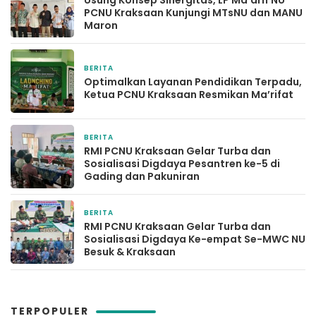
Usung Konsep Sinergitas, LP Ma’arif NU
PCNU Kraksaan Kunjungi MTsNU dan MANU
Maron
BERITA
2 hari yang lalu
Optimalkan Layanan Pendidikan Terpadu,
Ketua PCNU Kraksaan Resmikan Ma’rifat
BERITA
1 minggu yang lalu
RMI PCNU Kraksaan Gelar Turba dan
Sosialisasi Digdaya Pesantren ke-5 di
Gading dan Pakuniran
BERITA
2 minggu yang lalu
RMI PCNU Kraksaan Gelar Turba dan
Sosialisasi Digdaya Ke-empat Se-MWC NU
Besuk & Kraksaan
TERPOPULER