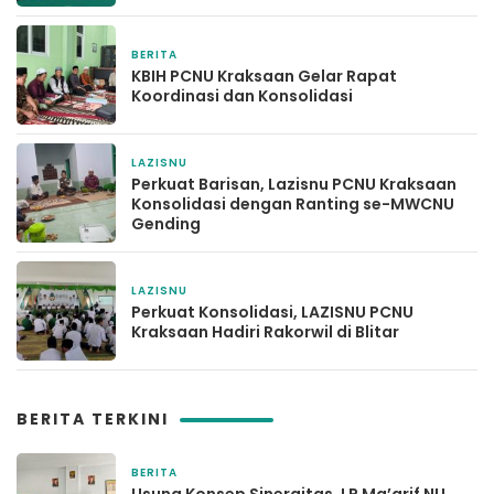
BERITA
3 bulan yang lalu
KBIH PCNU Kraksaan Gelar Rapat
Koordinasi dan Konsolidasi
LAZISNU
2 Maret 2026
Perkuat Barisan, Lazisnu PCNU Kraksaan
Konsolidasi dengan Ranting se-MWCNU
Gending
LAZISNU
8 Februari 2026
Perkuat Konsolidasi, LAZISNU PCNU
Kraksaan Hadiri Rakorwil di Blitar
BERITA TERKINI
BERITA
1 hari yang lalu