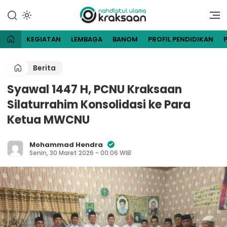
Lewati
ke
Website Resmi Pengurus
NU Kraksaan
konten
Cabang Nahdlatul Ulama
Kraksaan
KEGIATAN
LEMBAGA
BANOM
PROFIL PENDIDIKAN
Berita
Syawal 1447 H, PCNU Kraksaan
Silaturrahim Konsolidasi ke Para
Ketua MWCNU
Mohammad Hendra
Senin, 30 Maret 2026 - 00:06 WIB