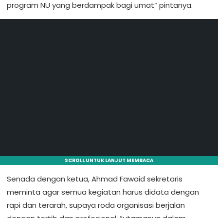
program NU yang berdampak bagi umat” pintanya.
SCROLL UNTUK LANJUT MEMBACA
Senada dengan ketua, Ahmad Fawaid sekretaris
meminta agar semua kegiatan harus didata dengan
rapi dan terarah, supaya roda organisasi berjalan