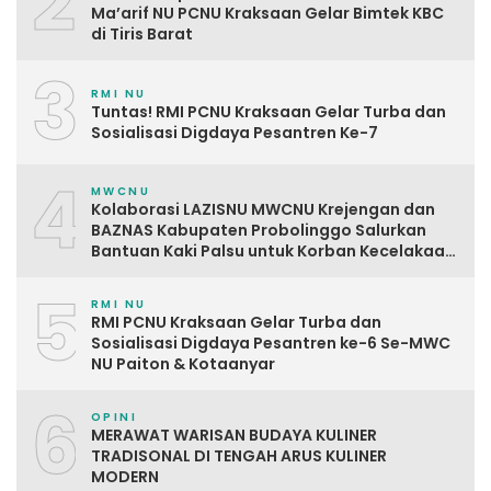
2
Ma’arif NU PCNU Kraksaan Gelar Bimtek KBC
di Tiris Barat
3
RMI NU
Tuntas! RMI PCNU Kraksaan Gelar Turba dan
Sosialisasi Digdaya Pesantren Ke-7
4
MWCNU
Kolaborasi LAZISNU MWCNU Krejengan dan
BAZNAS Kabupaten Probolinggo Salurkan
Bantuan Kaki Palsu untuk Korban Kecelakaan
Kerja
5
RMI NU
RMI PCNU Kraksaan Gelar Turba dan
Sosialisasi Digdaya Pesantren ke-6 Se-MWC
NU Paiton & Kotaanyar
6
OPINI
MERAWAT WARISAN BUDAYA KULINER
TRADISONAL DI TENGAH ARUS KULINER
MODERN