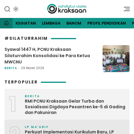
Lewati
ke
Website Resmi Pengurus
NU Kraksaan
konten
Cabang Nahdlatul Ulama
Kraksaan
KEGIATAN
LEMBAGA
BANOM
PROFIL PENDIDIKAN
#SILATURRAHIM
Syawal 1447 H, PCNU Kraksaan
Silaturrahim Konsolidasi ke Para Ketua
MWCNU
BERITA
29 Maret 2026
TERPOPULER
1
BERITA
RMI PCNU Kraksaan Gelar Turba dan
Sosialisasi Digdaya Pesantren ke-5 di Gading
dan Pakuniran
LP MA'ARIF
Perkuat Implementasi Kurikulum Baru, LP