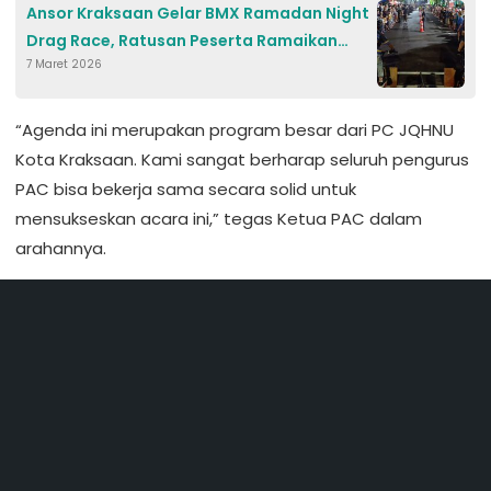
Ansor Kraksaan Gelar BMX Ramadan Night
Drag Race, Ratusan Peserta Ramaikan
7 Maret 2026
Jalan Ahmad Yani
“Agenda ini merupakan program besar dari PC JQHNU
Kota Kraksaan. Kami sangat berharap seluruh pengurus
PAC bisa bekerja sama secara solid untuk
mensukseskan acara ini,” tegas Ketua PAC dalam
arahannya.