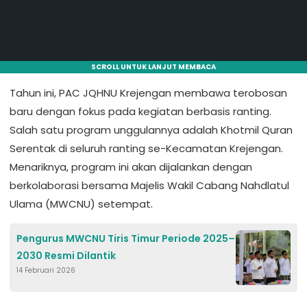
SCROLL UNTUK LANJUT MEMBACA
Tahun ini, PAC JQHNU Krejengan membawa terobosan
baru dengan fokus pada kegiatan berbasis ranting.
Salah satu program unggulannya adalah Khotmil Quran
Serentak di seluruh ranting se-Kecamatan Krejengan.
Menariknya, program ini akan dijalankan dengan
berkolaborasi bersama Majelis Wakil Cabang Nahdlatul
Ulama (MWCNU) setempat.
Pengurus MWCNU Tiris Timur Periode 2025–
2030 Resmi Dilantik
14 Februari 2026