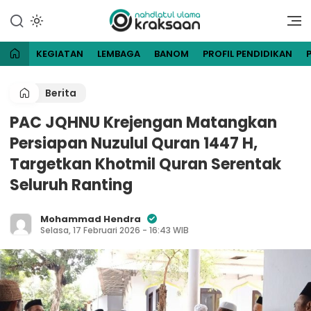
Lewati
ke
Website Resmi Pengurus
NU Kraksaan
konten
Cabang Nahdlatul Ulama
Kraksaan
KEGIATAN
LEMBAGA
BANOM
PROFIL PENDIDIKAN
Berita
PAC JQHNU Krejengan Matangkan
Persiapan Nuzulul Quran 1447 H,
Targetkan Khotmil Quran Serentak
Seluruh Ranting
Mohammad Hendra
Selasa, 17 Februari 2026 - 16:43 WIB