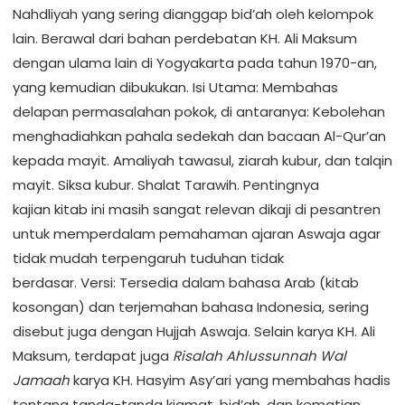
Nahdliyah yang sering dianggap bid’ah oleh kelompok
lain. Berawal dari bahan perdebatan KH. Ali Maksum
dengan ulama lain di Yogyakarta pada tahun 1970-an,
yang kemudian dibukukan. Isi Utama: Membahas
delapan permasalahan pokok, di antaranya: Kebolehan
menghadiahkan pahala sedekah dan bacaan Al-Qur’an
kepada mayit. Amaliyah tawasul, ziarah kubur, dan talqin
mayit. Siksa kubur. Shalat Tarawih. Pentingnya
kajian kitab ini masih sangat relevan dikaji di pesantren
untuk memperdalam pemahaman ajaran Aswaja agar
tidak mudah terpengaruh tuduhan tidak
berdasar. Versi: Tersedia dalam bahasa Arab (kitab
kosongan) dan terjemahan bahasa Indonesia, sering
disebut juga dengan Hujjah Aswaja. Selain karya KH. Ali
Maksum, terdapat juga
Risalah Ahlussunnah Wal
Jamaah
karya KH. Hasyim Asy’ari yang membahas hadis
tentang tanda-tanda kiamat, bid’ah, dan kematian.