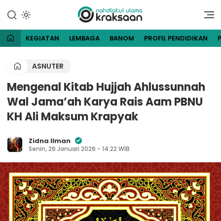
Lewati
ke
Website Resmi Pengurus
NU Kraksaan
konten
Cabang Nahdlatul Ulama
Kraksaan
KEGIATAN
LEMBAGA
BANOM
PROFIL PENDIDIKAN
ASNUTER
Mengenal Kitab Hujjah Ahlussunnah
Wal Jama’ah Karya Rais Aam PBNU
KH Ali Maksum Krapyak
Zidna Ilman
Senin, 26 Januari 2026 - 14:22 WIB