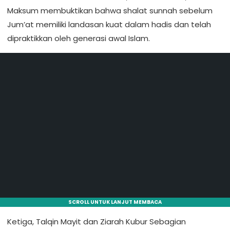
Maksum membuktikan bahwa shalat sunnah sebelum
Jum’at memiliki landasan kuat dalam hadis dan telah
dipraktikkan oleh generasi awal Islam.
SCROLL UNTUK LANJUT MEMBACA
Ketiga, Talqin Mayit dan Ziarah Kubur Sebagian