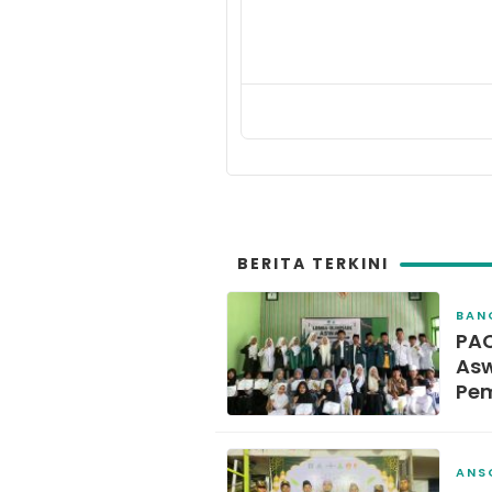
BERITA TERKINI
BAN
PAC
Asw
Pem
ANS