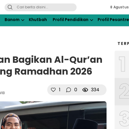
8 Agustus
ahdlatul Ulama Kraksaan
Banom
Khutbah
Profil Pendidikan
Profil Pesantr
TER
1
an Bagikan Al-Qur’an
lang Ramadhan 2026
1
0
334
WIB