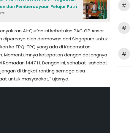
#
n dan Pemberdayaan Pelajar Putri
026
#
enyaluran Al-Qur’an ini kebetulan PAC GP Ansor
n dipercaya oleh dermawan dari Singapura untuk
kan ke TPQ-TPQ yang ada di Kecamatan
#
an. Momentumnya ketepatan dengan datangnya
ci Ramadan 1447 H. Dengan ini, sahabat-sahabat
ejengan di tingkat ranting semoga bisa
at untuk masyarakat,” ujarnya.