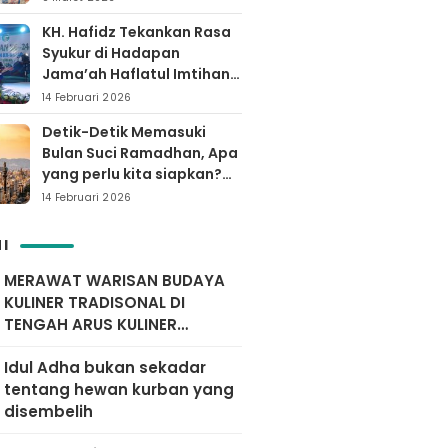
KH. Hafidz Tekankan Rasa
Syukur di Hadapan
Jama’ah Haflatul Imtihan
Arrozaq Bucor
14 Februari 2026
Probolinggo
Detik-Detik Memasuki
Bulan Suci Ramadhan, Apa
yang perlu kita siapkan?
Yuk simak…
14 Februari 2026
I
MERAWAT WARISAN BUDAYA
KULINER TRADISONAL DI
TENGAH ARUS KULINER
MODERN
Idul Adha bukan sekadar
tentang hewan kurban yang
disembelih