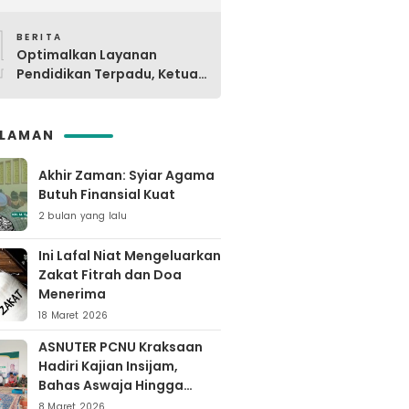
Digdaya Pesantren ke-6 Se-
4
MWC NU Paiton & Kotaanyar
BERITA
Optimalkan Layanan
Pendidikan Terpadu, Ketua
PCNU Kraksaan Resmikan
Ma’rifat
SLAMAN
Akhir Zaman: Syiar Agama
Butuh Finansial Kuat
2 bulan yang lalu
Ini Lafal Niat Mengeluarkan
Zakat Fitrah dan Doa
Menerima
18 Maret 2026
ASNUTER PCNU Kraksaan
Hadiri Kajian Insijam,
Bahas Aswaja Hingga
Dinamika Timur Tengah
8 Maret 2026