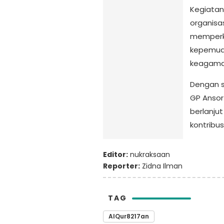
Kegiatan
organisas
memperku
kepemuda
keagama
Dengan 
GP Ansor
berlanju
kontribu
Editor:
nukraksaan
Reporter:
Zidna Ilman
TAG
AlQur8217an