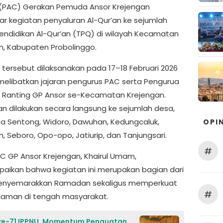
(PAC) Gerakan Pemuda Ansor Krejengan
r kegiatan penyaluran Al-Qur’an ke sejumlah
ndidikan Al-Qur’an (TPQ) di wilayah Kecamatan
n, Kabupaten Probolinggo.
 tersebut dilaksanakan pada 17–18 Februari 2026
elibatkan jajaran pengurus PAC serta Pengurua
 Ranting GP Ansor se-Kecamatan Krejengan.
an dilakukan secara langsung ke sejumlah desa,
sa Sentong, Widoro, Dawuhan, Kedungcaluk,
OPIN
, Seboro, Opo-opo, Jatiurip, dan Tanjungsari.
#
C GP Ansor Krejengan, Khairul Umam,
ikan bahwa kegiatan ini merupakan bagian dari
menyemarakkan Ramadan sekaligus memperkuat
#
islaman di tengah masyarakat.
ke-71 IPPNU, Momentum Penguatan