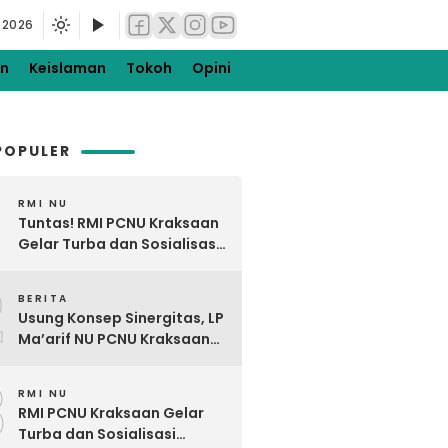
 2026
en
Keislaman
Tokoh
Opini
POPULER
RMI NU
Tuntas! RMI PCNU Kraksaan
Gelar Turba dan Sosialisasi
Digdaya Pesantren Ke-7
2
BERITA
Usung Konsep Sinergitas, LP
Ma’arif NU PCNU Kraksaan
Kunjungi MTsNU dan MANU
3
Maron
RMI NU
RMI PCNU Kraksaan Gelar
Turba dan Sosialisasi