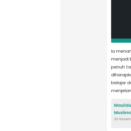
Ia mena
menjadi 
penuh tan
diharapk
belajar 
menjela
Maulidu
Muslima
30 Novem