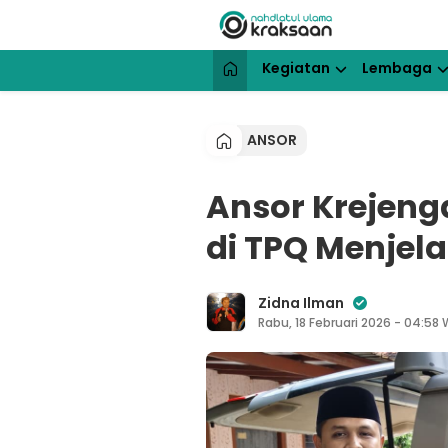
Lewati
ke
konten
NU Kraksaan
Website Resmi Pengurus Cabang N
Kegiatan
Lembaga
ANSOR
Ansor Krejeng
di TPQ Menje
Zidna Ilman
Rabu, 18 Februari 2026 - 04:58 