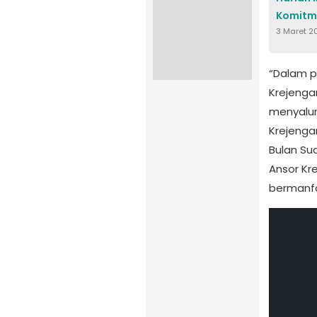
Komitme
3 Maret 2
“Dalam p
Krejenga
menyalur
Krejeng
Bulan Su
Ansor Kr
bermanfa