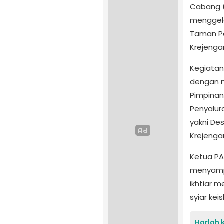
Cabang 
menggela
Taman Pe
Krejenga
Kegiatan
dengan m
Pimpinan
Penyalur
yakni De
Krejengan
Ketua PA
menyampa
ikhtiar 
syiar ke
Harlah 