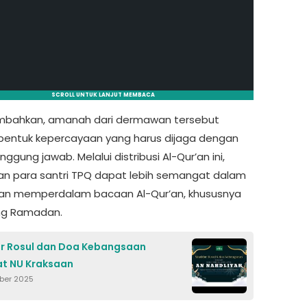
SCROLL UNTUK LANJUT MEMBACA
mbahkan, amanah dari dermawan tersebut
bentuk kepercayaan yang harus dijaga dengan
ggung jawab. Melalui distribusi Al-Qur’an ini,
an para santri TPQ dapat lebih semangat dalam
dan memperdalam bacaan Al-Qur’an, khususnya
ng Ramadan.
r Rosul dan Doa Kebangsaan
t NU Kraksaan
ber 2025