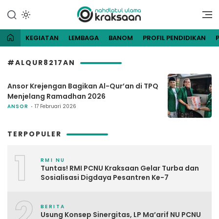
Lewati
ke
Website Resmi Pengurus
NU Kraksaan
konten
Cabang Nahdlatul Ulama
Kraksaan
KEGIATAN
LEMBAGA
BANOM
PROFIL PENDIDIKAN
#ALQUR8217AN
Ansor Krejengan Bagikan Al-Qur’an di TPQ
Menjelang Ramadhan 2026
ANSOR
17 Februari 2026
TERPOPULER
1
RMI NU
Tuntas! RMI PCNU Kraksaan Gelar Turba dan
Sosialisasi Digdaya Pesantren Ke-7
2
BERITA
Usung Konsep Sinergitas, LP Ma’arif NU PCNU