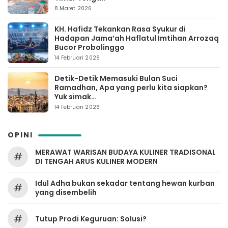
8 Maret 2026
KH. Hafidz Tekankan Rasa Syukur di
Hadapan Jama’ah Haflatul Imtihan Arrozaq
Bucor Probolinggo
14 Februari 2026
Detik-Detik Memasuki Bulan Suci
Ramadhan, Apa yang perlu kita siapkan?
Yuk simak…
14 Februari 2026
OPINI
MERAWAT WARISAN BUDAYA KULINER TRADISONAL
#
DI TENGAH ARUS KULINER MODERN
Idul Adha bukan sekadar tentang hewan kurban
#
yang disembelih
#
Tutup Prodi Keguruan: Solusi?