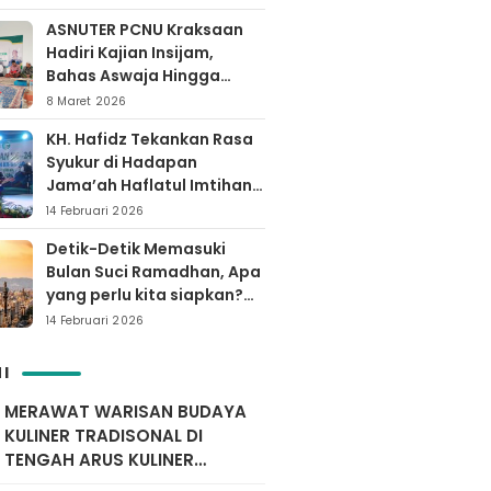
ASNUTER PCNU Kraksaan
Hadiri Kajian Insijam,
Bahas Aswaja Hingga
Dinamika Timur Tengah
8 Maret 2026
KH. Hafidz Tekankan Rasa
Syukur di Hadapan
Jama’ah Haflatul Imtihan
Arrozaq Bucor
14 Februari 2026
Probolinggo
Detik-Detik Memasuki
Bulan Suci Ramadhan, Apa
yang perlu kita siapkan?
Yuk simak…
14 Februari 2026
I
MERAWAT WARISAN BUDAYA
KULINER TRADISONAL DI
TENGAH ARUS KULINER
MODERN