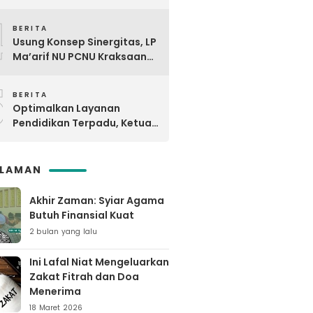
Digdaya Pesantren ke-6 Se-
4
MWC NU Paiton & Kotaanyar
BERITA
Usung Konsep Sinergitas, LP
Ma’arif NU PCNU Kraksaan
Kunjungi MTsNU dan MANU
5
Maron
BERITA
Optimalkan Layanan
Pendidikan Terpadu, Ketua
PCNU Kraksaan Resmikan
Ma’rifat
SLAMAN
Akhir Zaman: Syiar Agama
Butuh Finansial Kuat
2 bulan yang lalu
Ini Lafal Niat Mengeluarkan
Zakat Fitrah dan Doa
Menerima
18 Maret 2026