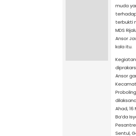
muda yang
terhada
terbukt
MDS Rijal
Ansor Ja
kala itu.
Kegiatan
diprakars
Ansor g
Kecamat
Proboling
dilaksan
Ahad, 16 
Ba’da Isy
Pesantre
Sentul, G