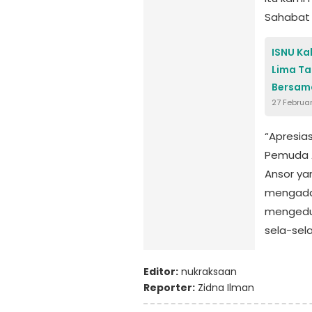
Sahabat 
ISNU Ka
Lima T
Bersam
27 Februa
“Apresia
Pemuda A
Ansor ya
mengadak
mengeduk
sela-sel
Editor:
nukraksaan
Reporter:
Zidna Ilman