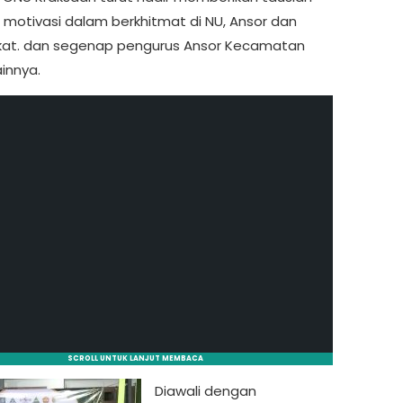
s motivasi dalam berkhitmat di NU, Ansor dan
at. dan segenap pengurus Ansor Kecamatan
innya.
SCROLL UNTUK LANJUT MEMBACA
Diawali dengan