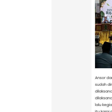
Ansor da
sudah di
dilaksan
dilaksan
lalu keg
itu kami