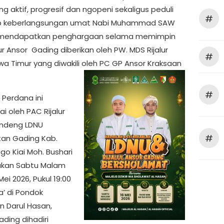
 aktif, progresif dan ngopeni sekaligus peduli
#
p keberlangsungan umat Nabi Muhammad SAW
i mendapatkan penghargaan selama memimpin
ur Ansor Gading diberikan oleh PW. MDS Rijalur
#
wa Timur yang diwakili oleh PC GP Ansor Kraksaan
#
 Perdana ini
ai oleh PAC Rijalur
andeng LDNU
#
an Gading Kab.
go Kiai Moh. Bushari
akan Sabtu Malam
Mei 2026, Pukul 19:00
a’ di Pondok
n Darul Hasan,
ading dihadiri