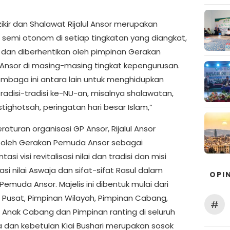
zikir dan Shalawat Rijalul Ansor merupakan
semi otonom di setiap tingkatan yang diangkat,
 dan diberhentikan oleh pimpinan Gerakan
nsor di masing-masing tingkat kepengurusan.
embaga ini antara lain untuk menghidupkan
radisi-tradisi ke-NU-an, misalnya shalawatan,
 istighotsah, peringatan hari besar Islam,”
aturan organisasi GP Ansor, Rijalul Ansor
 oleh Gerakan Pemuda Ansor sebagai
asi visi revitalisasi nilai dan tradisi dan misi
sasi nilai Aswaja dan sifat-sifat Rasul dalam
OPIN
emuda Ansor. Majelis ini dibentuk mulai dari
 Pusat, Pimpinan Wilayah, Pimpinan Cabang,
#
 Anak Cabang dan Pimpinan ranting di seluruh
a dan kebetulan Kiai Bushari merupakan sosok