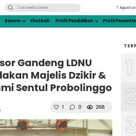
7 Agustus
ahdlatul Ulama Kraksaan
Banom
Khutbah
Profil Pendidikan
Profil Pesantr
TER
1
nsor Gandeng LDNU
akan Majelis Dzikir &
umi Sentul Probolinggo
1
0
268
B