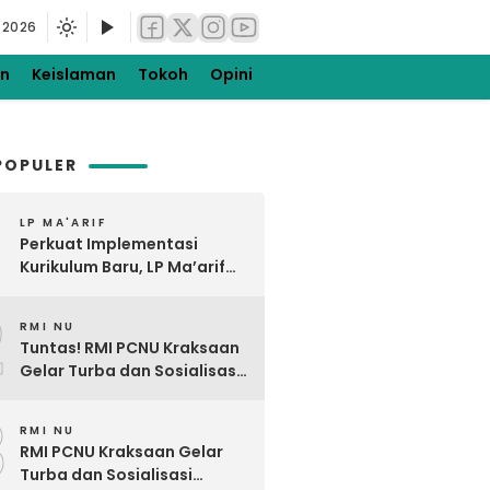
 2026
en
Keislaman
Tokoh
Opini
POPULER
LP MA'ARIF
Perkuat Implementasi
Kurikulum Baru, LP Ma’arif
NU PCNU Kraksaan Gelar
2
Bimtek KBC di Tiris Barat
RMI NU
Tuntas! RMI PCNU Kraksaan
Gelar Turba dan Sosialisasi
Digdaya Pesantren Ke-7
3
RMI NU
RMI PCNU Kraksaan Gelar
Turba dan Sosialisasi