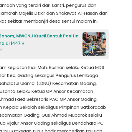
amaah yang terdiri dari santri, pengurus dan
 Jama’ah Majelis Dzikir dan Sholawat Al-Hasan dan
at sekitar membanjiri desa sentul malam ini.
 Banom, MWCNU Krucil Bentuk Panitia
halal 1447 H
26
am kegiatan Kiai. Moh. Bushari selaku Ketua MDS
Ansor Kec. Gading sekaligus Pengurus Lembaga
ahdlatul Ulama’ (LDNU) Kecamatan Gading,
usanto selaku Ketua GP Ansor Kecamatan
Ahmad Faez Sekretaris PAC GP Ansor Gading,
n Kepala Sekolah sekaligus Pimpinan Satkoracab
ecamatan Gading, Gus Ahmad Mubarok selaku
tua Rijalur Ansor Gading sekaligus Bendahara PC
PCNU Kraksaan turut hadir memberikan tausiah