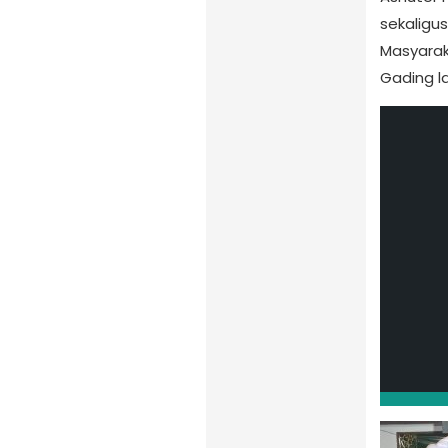
sekaligu
Masyarak
Gading la