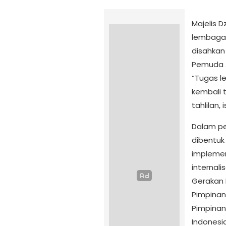
Majelis D
lembaga 
disahkan
Pemuda A
“Tugas l
kembali t
tahlilan,
Dalam per
dibentuk
implement
internali
Gerakan P
Pimpinan
Pimpinan
Indonesi