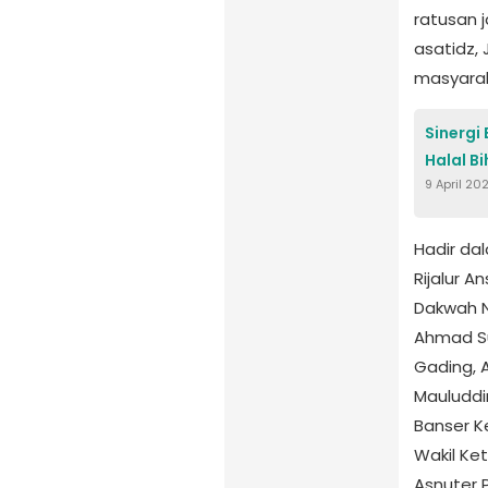
ratusan j
asatidz,
masyarak
Sinergi
Halal Bi
9 April 20
Hadir dal
Rijalur 
Dakwah N
Ahmad S
Gading, 
Mauluddi
Banser K
Wakil Ke
Asnuter 