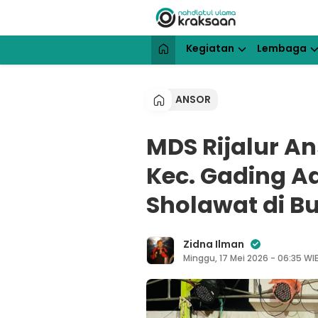
Lewati
ke
konten
NU Kraksaan
Website Resmi Pengurus Cabang N
Kegiatan
Lembaga
ANSOR
MDS Rijalur A
Kec. Gading Ad
Sholawat di B
Zidna Ilman
Minggu, 17 Mei 2026 - 06:35 WI