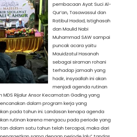
pembacaan Ayat Suci Al-
Qur’an, Tasawassul dan
Ratibul Hadad, Istighasah
dan Maulid Nabi
Muhammad SAW sampai
puncak acara yaitu
Mauidzatul Hasanah
sebagai siraman rohani
terhadap jamaah yang
hadir, insyaallah ini akan
menjadi agenda rutinan
n MDS Rijalur Ansor Kecamatan Gading yang
rencanakan dalam program kerja yang
akan pada tahun ini. Landasan kenapa agenda
akan rutinan karena mengacu pada periode yang
iatan dalam satu tahun telah tercapai, maka dari
 menargetkan sama dengan periode lalu” tandas