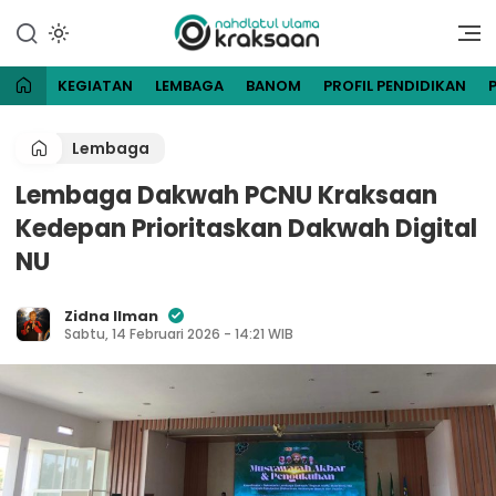
Lewati
ke
Website Resmi Pengurus
NU Kraksaan
konten
Cabang Nahdlatul Ulama
Kraksaan
KEGIATAN
LEMBAGA
BANOM
PROFIL PENDIDIKAN
Lembaga
Lembaga Dakwah PCNU Kraksaan
Kedepan Prioritaskan Dakwah Digital
NU
Zidna Ilman
Sabtu, 14 Februari 2026 - 14:21 WIB