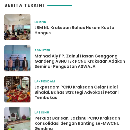
BERITA TERKINI
LBMNU
3 bulan yang lalu
LBM NU Kraksaan Bahas Hukum Kuota
Hangus
ASNUTER
3 bulan yang lalu
Ma’had Aly PP. Zainul Hasan Genggong
Gandeng ASNUTER PCNU Kraksaan Adakan
Seminar Penguatan ASWAJA
LAKPESDAM
3 Mei 2026
Lakpesdam PCNU Kraksaan Gelar Halal
Bihalal, Bahas Strategi Advokasi Petani
Tembakau
LAZISNU
2 Maret 2026
Perkuat Barisan, Lazisnu PCNU Kraksaan
Konsolidasi dengan Ranting se-MWCNU
Gending