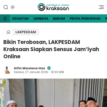
Lewati
ke
Website Resmi Pengurus
NU Kraksaan
konten
Cabang Nahdlatul Ulama
Kraksaan
KEGIATAN
LEMBAGA
BANOM
PROFIL PENDIDIKAN
LAKPESDAM
Bikin Terobosan, LAKPESDAM
Kraksaan Siapkan Sensus Jam’iyah
Online
Alfin Maulana Haz
Selasa, 27 Januari 2026 - 18:33 WIB