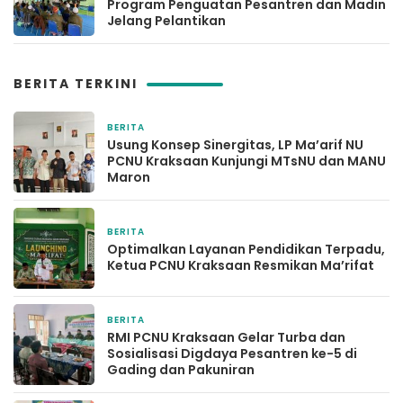
Program Penguatan Pesantren dan Madin
Jelang Pelantikan
BERITA TERKINI
BERITA
6 jam yang lalu
Usung Konsep Sinergitas, LP Ma’arif NU
PCNU Kraksaan Kunjungi MTsNU dan MANU
Maron
BERITA
1 hari yang lalu
Optimalkan Layanan Pendidikan Terpadu,
Ketua PCNU Kraksaan Resmikan Ma’rifat
BERITA
1 minggu yang lalu
RMI PCNU Kraksaan Gelar Turba dan
Sosialisasi Digdaya Pesantren ke-5 di
Gading dan Pakuniran