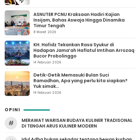
ASNUTER PCNU Kraksaan Hadiri Kajian
Insijam, Bahas Aswaja Hingga Dinamika
Timur Tengah
8 Maret 2026
KH. Hafidz Tekankan Rasa Syukur di
Hadapan Jama’ah Haflatul Imtihan Arrozaq
Bucor Probolinggo
14 Februari 2026
Detik-Detik Memasuki Bulan Suci
Ramadhan, Apa yang perlu kita siapkan?
Yuk simak…
14 Februari 2026
OPINI
MERAWAT WARISAN BUDAYA KULINER TRADISONAL
#
DI TENGAH ARUS KULINER MODERN
Idul Adha bukan sekadar tentang hewan kurban