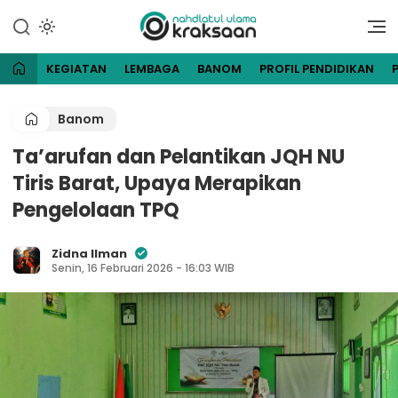
Lewati
ke
Website Resmi Pengurus
NU Kraksaan
konten
Cabang Nahdlatul Ulama
Kraksaan
KEGIATAN
LEMBAGA
BANOM
PROFIL PENDIDIKAN
Banom
Ta’arufan dan Pelantikan JQH NU
Tiris Barat, Upaya Merapikan
Pengelolaan TPQ
Zidna Ilman
Senin, 16 Februari 2026 - 16:03 WIB