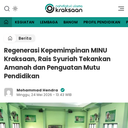
Lewati
ke
Website Resmi Pengurus
NU Kraksaan
konten
Cabang Nahdlatul Ulama
Kraksaan
KEGIATAN
LEMBAGA
BANOM
PROFIL PENDIDIKAN
Berita
Regenerasi Kepemimpinan MINU
Kraksaan, Rais Syuriah Tekankan
Amanah dan Penguatan Mutu
Pendidikan
Mohammad Hendra
Minggu, 24 Mei 2026 - 13:43 WIB