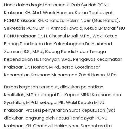
Hadir dalam kegiatan tersebut Rais Syuriah PCNU
Kraksaan KH. Abd. Wasik Hannan, Ketua Tanfidziyah
PCNU Kraksaan KH. Chafidzul Hakim Noer (Gus Hafidz),
Sekretaris PCNU Dr. H. Ahmad Fawaid, Ketua LP Ma’arif NU
PCNU Kraksaan Dr. H. Chusnul Muali, M.Pd., Wakil Ketua
Bidang Pendidikan dan Kelembagaan Dr. H. Ahmad
Zamroni, S.S., M.Pd., Bidang Pendidik dan Tenaga
Kependidikan Husnawiyah, S.Pd., Pengawas Kecamatan
Kraksaan Dr. Hosnan, M.Pd., serta Koordinator
Kecamatan Kraksaan Muhammad Zuhdi Hasan, M.Pd.
Dalam kegiatan tersebut, dilakukan pelantikan
Kholilullah, M.Pd. sebagai Plt. Kepala MINU Kraksaan dan
Syaifullah, M.Pd.I. sebagai Plt. Wakil Kepala MINU
Kraksaan. Prosesi penyerahan Surat Keputusan (SK)
dilakukan langsung oleh Ketua Tanfidziyah PCNU
Kraksaan, KH. Chafidzul Hakim Noer. Sementara itu,