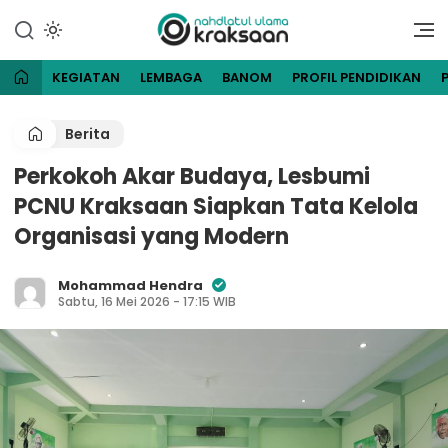
Lewati
ke
Website Resmi Pengurus
NU Kraksaan
konten
Cabang Nahdlatul Ulama
Kraksaan
KEGIATAN
LEMBAGA
BANOM
PROFIL PENDIDIKAN
Berita
Perkokoh Akar Budaya, Lesbumi
PCNU Kraksaan Siapkan Tata Kelola
Organisasi yang Modern
Mohammad Hendra
Sabtu, 16 Mei 2026 - 17:15 WIB