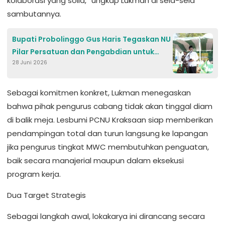
kolaborasi yang solid,” ungkap Lukman di sela-sela
sambutannya.
Bupati Probolinggo Gus Haris Tegaskan NU
Pilar Persatuan dan Pengabdian untuk
28 Juni 2026
Umat
Sebagai komitmen konkret, Lukman menegaskan
bahwa pihak pengurus cabang tidak akan tinggal diam
di balik meja. Lesbumi PCNU Kraksaan siap memberikan
pendampingan total dan turun langsung ke lapangan
jika pengurus tingkat MWC membutuhkan penguatan,
baik secara manajerial maupun dalam eksekusi
program kerja.
Dua Target Strategis
Sebagai langkah awal, lokakarya ini dirancang secara