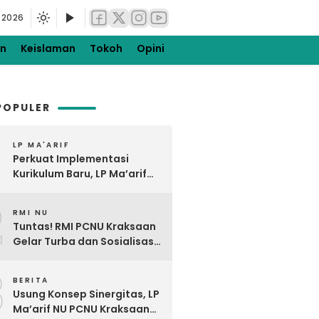
 2026
en
Keislaman
Tokoh
Opini
POPULER
LP MA'ARIF
Perkuat Implementasi
Kurikulum Baru, LP Ma’arif
NU PCNU Kraksaan Gelar
2
Bimtek KBC di Tiris Barat
RMI NU
Tuntas! RMI PCNU Kraksaan
Gelar Turba dan Sosialisasi
Digdaya Pesantren Ke-7
3
BERITA
Usung Konsep Sinergitas, LP
Ma’arif NU PCNU Kraksaan