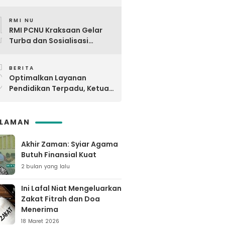
Kunjungi MTsNU dan MANU
4
Maron
RMI NU
RMI PCNU Kraksaan Gelar
Turba dan Sosialisasi
Digdaya Pesantren ke-6 Se-
5
MWC NU Paiton & Kotaanyar
BERITA
Optimalkan Layanan
Pendidikan Terpadu, Ketua
PCNU Kraksaan Resmikan
Ma’rifat
SLAMAN
Akhir Zaman: Syiar Agama
Butuh Finansial Kuat
2 bulan yang lalu
Ini Lafal Niat Mengeluarkan
Zakat Fitrah dan Doa
Menerima
18 Maret 2026