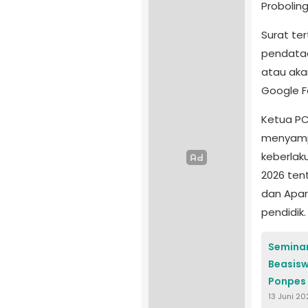
Probolin
Surat ter
pendataa
atau aka
Google F
Ketua PC
menyamp
keberlak
2026 ten
dan Apar
pendidik.
Seminar
Beasisw
Ponpes 
13 Juni 2