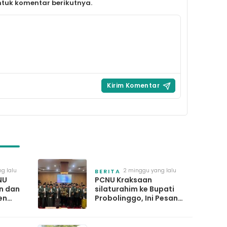
tuk komentar berikutnya.
g lalu
2 minggu yang lalu
BERITA
NU
PCNU Kraksaan
n dan
silaturahim ke Bupati
en
Probolinggo, Ini Pesan
rkan
Gus Haris
su