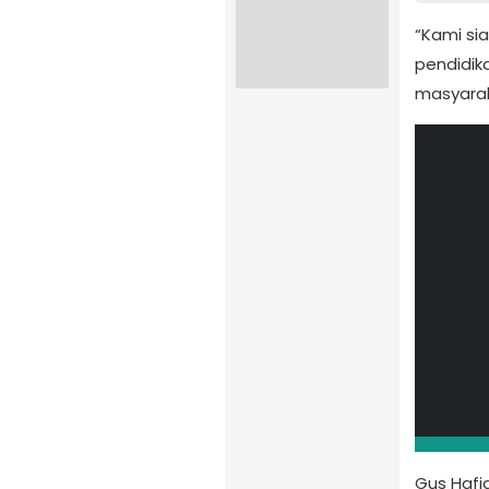
“Kami si
pendidik
masyaraka
Gus Hafi