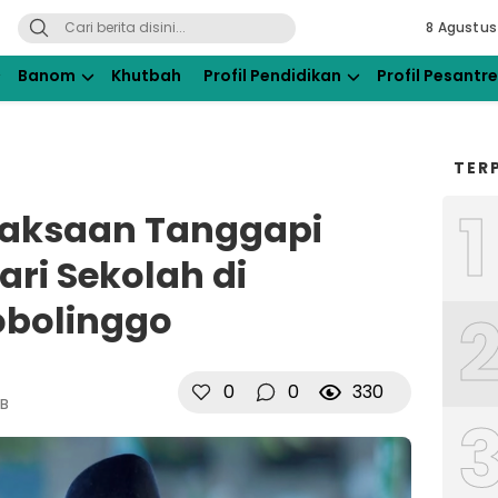
8 Agustus
ahdlatul Ulama Kraksaan
Banom
Khutbah
Profil Pendidikan
Profil Pesantr
TER
1
raksaan Tanggapi
ri Sekolah di
obolinggo
0
0
330
IB