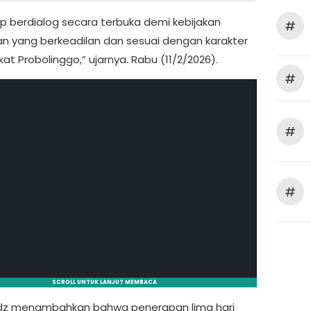
ap berdialog secara terbuka demi kebijakan
#
an yang berkeadilan dan sesuai dengan karakter
t Probolinggo,” ujarnya. Rabu (11/2/2026).
#
#
#
SCROLL UNTUK LANJUT MEMBACA
dz menambahkan bahwa penerapan lima hari