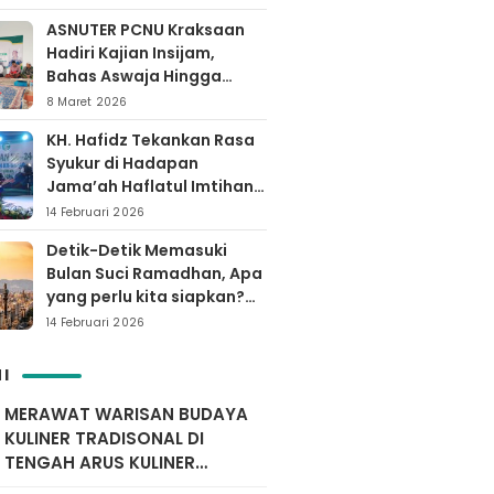
ASNUTER PCNU Kraksaan
Hadiri Kajian Insijam,
Bahas Aswaja Hingga
Dinamika Timur Tengah
8 Maret 2026
KH. Hafidz Tekankan Rasa
Syukur di Hadapan
Jama’ah Haflatul Imtihan
Arrozaq Bucor
14 Februari 2026
Probolinggo
Detik-Detik Memasuki
Bulan Suci Ramadhan, Apa
yang perlu kita siapkan?
Yuk simak…
14 Februari 2026
I
MERAWAT WARISAN BUDAYA
KULINER TRADISONAL DI
TENGAH ARUS KULINER
MODERN