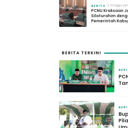
Kecelakaan Kerja
2 minggu yan
BERITA
PCNU Kraksaan Ja
Silaturahim den
Pemerintah Kabu
Probolinggo, Per
Sinergitas 7 Pro
BERITA TERKINI
BER
PCN
Tan
BER
Bup
Pil
Um