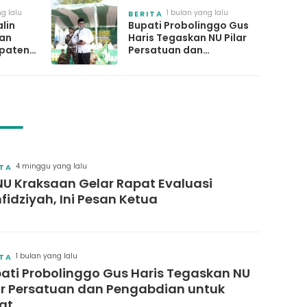
g lalu
1 bulan yang lalu
BERITA
lin
Bupati Probolinggo Gus
gan
Haris Tegaskan NU Pilar
paten
Persatuan dan
kuat
Pengabdian untuk Umat
gram
4 minggu yang lalu
ITA
U Kraksaan Gelar Rapat Evaluasi
fidziyah, Ini Pesan Ketua
1 bulan yang lalu
ITA
ati Probolinggo Gus Haris Tegaskan NU
ar Persatuan dan Pengabdian untuk
at