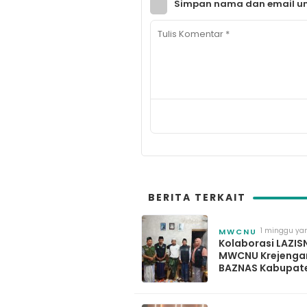
Simpan nama dan email un
BERITA TERKAIT
1 minggu yan
MWCNU
Kolaborasi LAZIS
MWCNU Krejenga
BAZNAS Kabupat
Probolinggo Salu
Bantuan Kaki Pal
untuk Korban