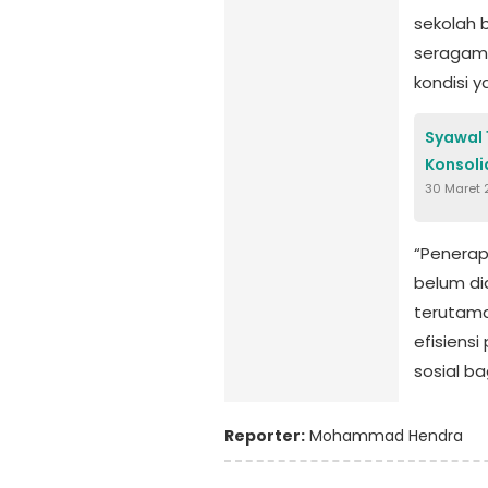
sekolah 
seragam.
kondisi 
Syawal 
Konsoli
30 Maret
“Penerap
belum di
terutama
efisiens
sosial b
Reporter:
Mohammad Hendra