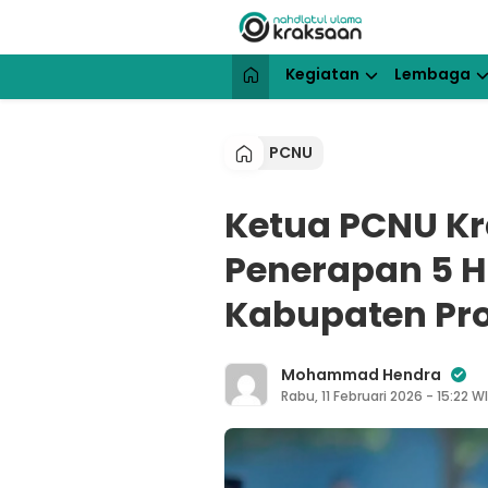
Lewati
ke
konten
NU Kraksaan
Website Resmi Pengurus Cabang N
Kegiatan
Lembaga
PCNU
Ketua PCNU K
Penerapan 5 Ha
Kabupaten Pr
Mohammad Hendra
Rabu, 11 Februari 2026 - 15:22 W