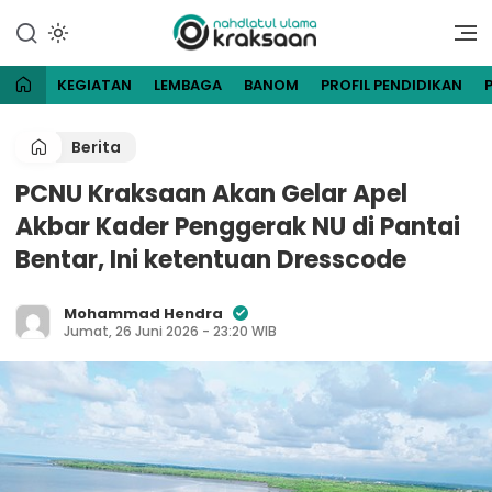
Lewati
ke
Website Resmi Pengurus
NU Kraksaan
konten
Cabang Nahdlatul Ulama
Kraksaan
KEGIATAN
LEMBAGA
BANOM
PROFIL PENDIDIKAN
Berita
PCNU Kraksaan Akan Gelar Apel
Akbar Kader Penggerak NU di Pantai
Bentar, Ini ketentuan Dresscode
Mohammad Hendra
Jumat, 26 Juni 2026 - 23:20 WIB