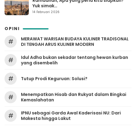
Ramadhan, Apa yang perlu kita siapkan?
Yuk simak…
14 Februari 2026
OPINI
MERAWAT WARISAN BUDAYA KULINER TRADISONAL
#
DI TENGAH ARUS KULINER MODERN
Idul Adha bukan sekadar tentang hewan kurban
#
yang disembelih
#
Tutup Prodi Keguruan: Solusi?
Menempatkan Hisab dan Rukyat dalam Bingkai
#
Kemaslahatan
IPNU sebagai Garda Awal Kaderisasi NU: Dari
#
Makesta hingga Lakut