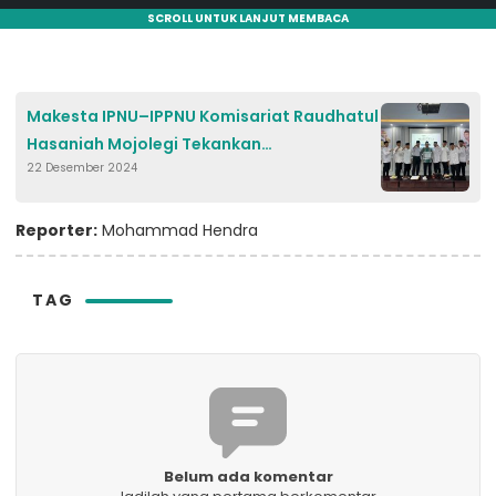
SCROLL UNTUK LANJUT MEMBACA
Makesta IPNU–IPPNU Komisariat Raudhatul
Hasaniah Mojolegi Tekankan
22 Desember 2024
Kepemimpinan Pelajar
Reporter:
Mohammad Hendra
TAG
Belum ada komentar