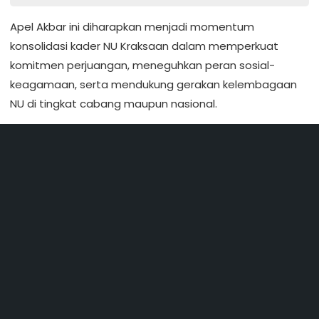
Apel Akbar ini diharapkan menjadi momentum
konsolidasi kader NU Kraksaan dalam memperkuat
komitmen perjuangan, meneguhkan peran sosial-
keagamaan, serta mendukung gerakan kelembagaan
NU di tingkat cabang maupun nasional.