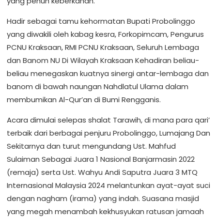
yang penuh keberkahan.
Hadir sebagai tamu kehormatan Bupati Probolinggo
yang diwakili oleh kabag kesra, Forkopimcam, Pengurus
PCNU Kraksaan, RMI PCNU Kraksaan, Seluruh Lembaga
dan Banom NU Di Wilayah Kraksaan Kehadiran beliau-
beliau menegaskan kuatnya sinergi antar-lembaga dan
banom di bawah naungan Nahdlatul Ulama dalam
membumikan Al-Qur’an di Bumi Rengganis.
Acara dimulai selepas shalat Tarawih, di mana para qari’
terbaik dari berbagai penjuru Probolinggo, Lumajang Dan
Sekitarnya dan turut mengundang Ust. Mahfud
Sulaiman Sebagai Juara 1 Nasional Banjarmasin 2022
(remaja) serta Ust. Wahyu Andi Saputra Juara 3 MTQ
Internasional Malaysia 2024 melantunkan ayat-ayat suci
dengan nagham (irama) yang indah. Suasana masjid
yang megah menambah kekhusyukan ratusan jamaah