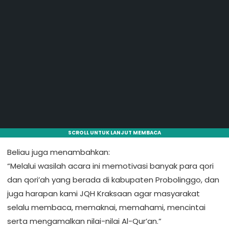
SCROLL UNTUK LANJUT MEMBACA
Beliau juga menambahkan:
“Melalui wasilah acara ini memotivasi banyak para qori
dan qori’ah yang berada di kabupaten Probolinggo, dan
juga harapan kami JQH Kraksaan agar masyarakat
selalu membaca, memaknai, memahami, mencintai
serta mengamalkan nilai-nilai Al-Qur’an.”