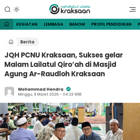
Lewati
ke
Website Resmi Pengurus
NU Kraksaan
konten
Cabang Nahdlatul Ulama
Kraksaan
KEGIATAN
LEMBAGA
BANOM
PROFIL PENDIDIKAN
Berita
JQH PCNU Kraksaan, Sukses gelar
Malam Lailatul Qiro’ah di Masjid
Agung Ar-Raudloh Kraksaan
Mohammad Hendra
Minggu, 8 Maret 2026 - 04:23 WIB