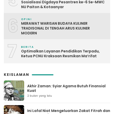
Sosialisasi Digdaya Pesantren ke-6 Se-MWC
NU Paiton & Kotaanyar
6
OPINI
MERAWAT WARISAN BUDAYA KULINER
TRADISONAL DI TENGAH ARUS KULINER
MODERN
7
BERITA
Optimalkan Layanan Pendidikan Terpadu,
Ketua PCNU Kraksaan Resmikan Ma’rifat
KEISLAMAN
Akhir Zaman: Syiar Agama Butuh Finansial
Kuat
2 bulan yang lalu
Ini Lafal Niat Mengeluarkan Zakat Fitrah dan