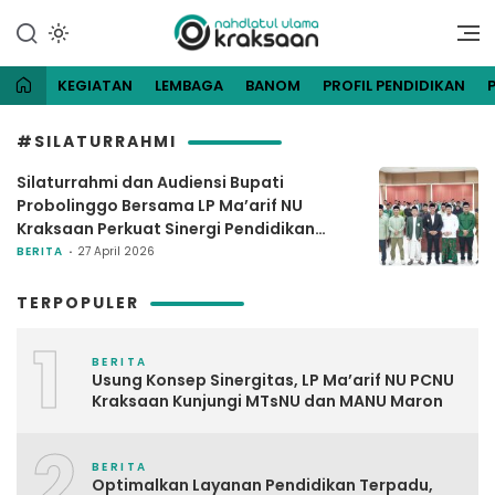
Lewati
ke
Website Resmi Pengurus
NU Kraksaan
konten
Cabang Nahdlatul Ulama
Kraksaan
KEGIATAN
LEMBAGA
BANOM
PROFIL PENDIDIKAN
#SILATURRAHMI
Silaturrahmi dan Audiensi Bupati
Probolinggo Bersama LP Ma’arif NU
Kraksaan Perkuat Sinergi Pendidikan
Unggul
BERITA
27 April 2026
TERPOPULER
1
BERITA
Usung Konsep Sinergitas, LP Ma’arif NU PCNU
Kraksaan Kunjungi MTsNU dan MANU Maron
2
BERITA
Optimalkan Layanan Pendidikan Terpadu,