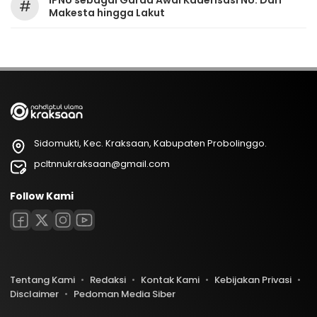
IPNU sebagai Garda Awal Kaderisasi NU: Dari
#
Makesta hingga Lakut
Sidomukti, Kec. Kraksaan, Kabupaten Probolinggo.
pcltnnukraksaan@gmail.com
Follow Kami
Tentang Kami
Redaksi
Kontak Kami
Kebijakan Privasi
Disclaimer
Pedoman Media Siber