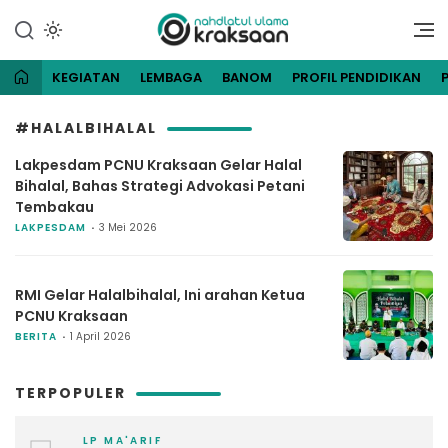
Lewati
ke
Website Resmi Pengurus
NU Kraksaan
konten
Cabang Nahdlatul Ulama
Kraksaan
KEGIATAN
LEMBAGA
BANOM
PROFIL PENDIDIKAN
#HALALBIHALAL
Lakpesdam PCNU Kraksaan Gelar Halal
Bihalal, Bahas Strategi Advokasi Petani
Tembakau
LAKPESDAM
3 Mei 2026
RMI Gelar Halalbihalal, Ini arahan Ketua
PCNU Kraksaan
BERITA
1 April 2026
TERPOPULER
LP MA'ARIF