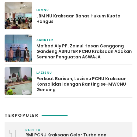
LBMNU
3 bulan yang lalu
LBM NU Kraksaan Bahas Hukum Kuota
Hangus
ASNUTER
3 bulan yang lalu
Ma’had Aly PP. Zainul Hasan Genggong
Gandeng ASNUTER PCNU Kraksaan Adakan
Seminar Penguatan ASWAJA
LAZISNU
2 Maret 2026
Perkuat Barisan, Lazisnu PCNU Kraksaan
Konsolidasi dengan Ranting se-MWCNU
Gending
TERPOPULER
BERITA
RMI PCNU Kraksaan Gelar Turba dan