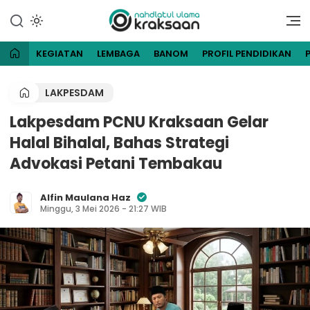
Lewati
ke
Website Resmi Pengurus
NU Kraksaan
konten
Cabang Nahdlatul Ulama
Kraksaan
KEGIATAN
LEMBAGA
BANOM
PROFIL PENDIDIKAN
LAKPESDAM
Lakpesdam PCNU Kraksaan Gelar
Halal Bihalal, Bahas Strategi
Advokasi Petani Tembakau
Alfin Maulana Haz
Minggu, 3 Mei 2026 - 21:27 WIB