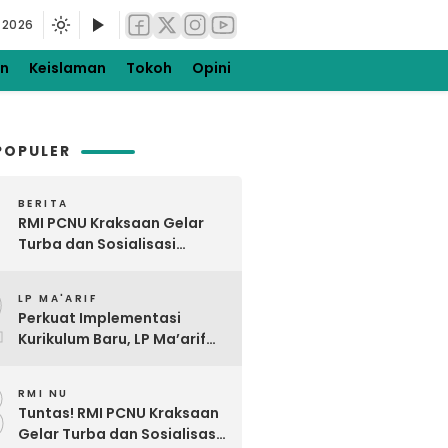
 2026
en
Keislaman
Tokoh
Opini
POPULER
BERITA
RMI PCNU Kraksaan Gelar
Turba dan Sosialisasi
Digdaya Pesantren ke-5 di
2
Gading dan Pakuniran
LP MA'ARIF
Perkuat Implementasi
Kurikulum Baru, LP Ma’arif
NU PCNU Kraksaan Gelar
3
Bimtek KBC di Tiris Barat
RMI NU
Tuntas! RMI PCNU Kraksaan
Gelar Turba dan Sosialisasi