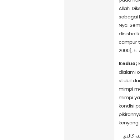
Allah. Di
sebagai
Nya. Seme
dinisbat
campur ta
2000], h.
Kedua;
K
dialami o
stabil d
mimpi me
mimpi ya
kondisi p
pikirann
kenyang d
وكذلك ما يغشى قلبَ النَّائم الممتلئ من الطَّعام، أو الخالي منه كالذي