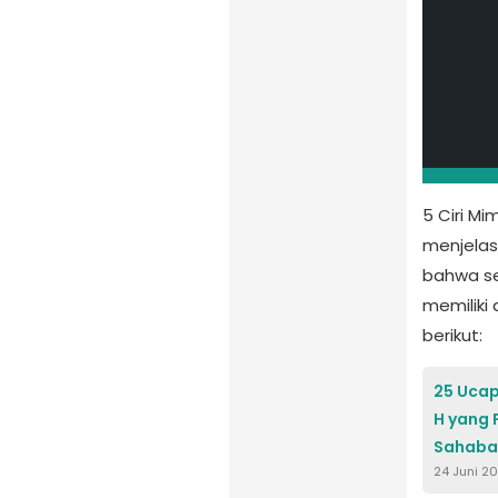
5 Ciri Mi
menjelas
bahwa se
memiliki
berikut:
25 Ucap
H yang 
Sahaba
24 Juni 2