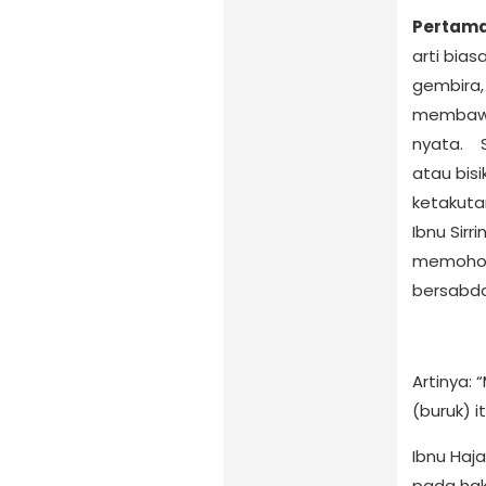
Pertama
arti bia
gembira, 
membawa
nyata. S
atau bis
ketakuta
Ibnu Sir
memohon 
bersabda
Artinya: 
(buruk) i
Ibnu Haja
pada hak