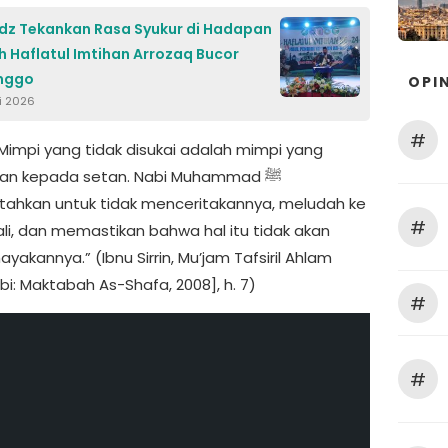
idz Tekankan Rasa Syukur di Hadapan
 Haflatul Imtihan Arrozaq Bucor
inggo
OPIN
ri 2026
#
“Mimpi yang tidak disukai adalah mimpi yang
kan kepada setan. Nabi Muhammad ﷺ
ahkan untuk tidak menceritakannya, meludah ke
#
 kali, dan memastikan bahwa hal itu tidak akan
kannya.” (Ibnu Sirrin, Mu’jam Tafsiril Ahlam
i: Maktabah As-Shafa, 2008], h. 7)
#
#