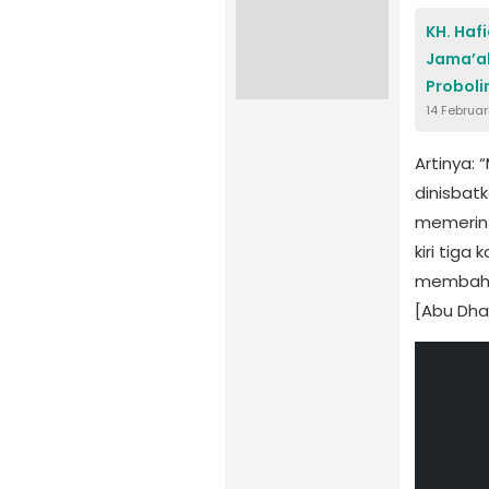
KH. Haf
Jama’ah
Probol
14 Februa
Artinya: 
dinisbat
memerint
kiri tiga
membahaya
[Abu Dhab