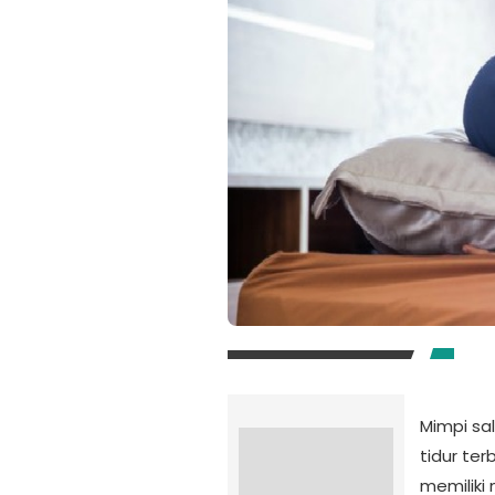
Mimpi sa
tidur te
memiliki