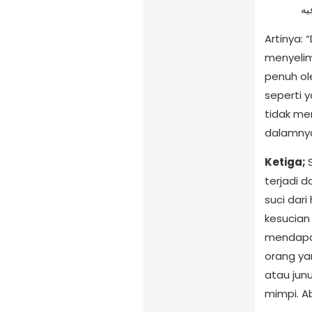
يه
Artinya:
menyelim
penuh ol
seperti 
tidak mem
dalamnya.
Ketiga;
terjadi 
suci dar
kesucian
mendapat
orang ya
atau jun
mimpi. A