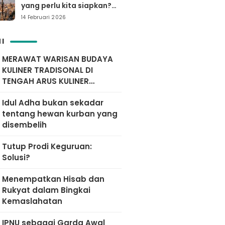
yang perlu kita siapkan?
Yuk simak…
14 Februari 2026
I
MERAWAT WARISAN BUDAYA
KULINER TRADISONAL DI
TENGAH ARUS KULINER
MODERN
Idul Adha bukan sekadar
tentang hewan kurban yang
disembelih
Tutup Prodi Keguruan:
Solusi?
Menempatkan Hisab dan
Rukyat dalam Bingkai
Kemaslahatan
IPNU sebagai Garda Awal