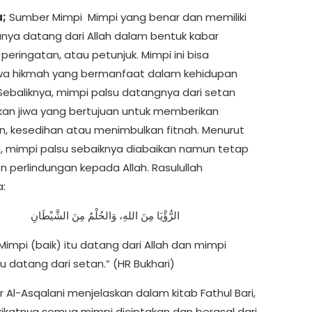
;
Sumber Mimpi Mimpi yang benar dan memiliki
sanya datang dari Allah dalam bentuk kabar
peringatan, atau petunjuk. Mimpi ini bisa
 hikmah yang bermanfaat dalam kehidupan
ebaliknya, mimpi palsu datangnya dari setan
ikan jiwa yang bertujuan untuk memberikan
n, kesedihan atau menimbulkan fitnah. Menurut
rin, mimpi palsu sebaiknya diabaikan namun tetap
perlindungan kepada Allah. Rasulullah
:
الرُّؤْيَا مِنَ اللهِ، وَالحُلْمُ مِنَ الشَّيْطَانِ
“Mimpi (baik) itu datang dari Allah dan mimpi
tu datang dari setan.” (HR Bukhari)
r Al-Asqalani menjelaskan dalam kitab Fathul Bari,
ikatnya semua mimpi diciptakan dan berasal dari