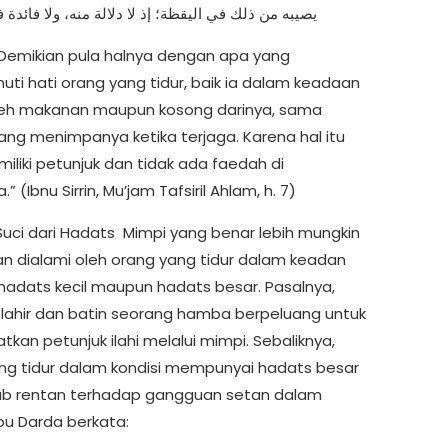
يصيبه من ذلك في اليقظة؛ إذ لا دلالة منه، ولا فائدة ف
 “Demikian pula halnya dengan apa yang
uti hati orang yang tidur, baik ia dalam keadaan
eh makanan maupun kosong darinya, sama
yang menimpanya ketika terjaga. Karena hal itu
iliki petunjuk dan tidak ada faedah di
” (Ibnu Sirrin, Mu’jam Tafsiril Ahlam, h. 7)
Suci dari Hadats Mimpi yang benar lebih mungkin
dan dialami oleh orang yang tidur dalam keadan
i hadats kecil maupun hadats besar. Pasalnya,
 lahir dan batin seorang hamba berpeluang untuk
kan petunjuk ilahi melalui mimpi. Sebaliknya,
ng tidur dalam kondisi mempunyai hadats besar
ub rentan terhadap gangguan setan dalam
bu Darda berkata: