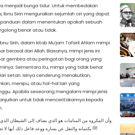
a menjadi bunga tidur. Untuk membedakan
, Ibnu Sirin menguraikan sejumlah ciri yang dapat
n panduan dalam menentukan apakah sebuah
rgolong benar atau tidak.
bnu Sirin, dalam kitab Mu’jam Tafsiril Ahlam mimpi
r berasal dari Allah. Biasanya, mimpi jenis ini
abar gembira atau peringatan bagi orang yang
inya. Sementara itu, mimpi yang tidak benar
dari setan. Isinya cenderung menakutkan,
kan, menipu, atau hal-hal lain yang
gu. Apabila seseorang mengalami mimpi jenis
ianjurkan untuk tidak menceritakannya kepada
n.
ﷺ بكتمانه والتفل عن يساره ووعد فاعل ذلك أنها لا ت