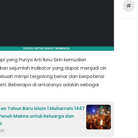
#
SCROLL UNTUK LANJUT MEMBACA
mpi yang Punya Arti Ibnu Sirin kemudian
kan sejumlah indikator yang dapat menjadi ciri
buah mimpi tergolong benar dan berpotensi
 arti. Beberapa di antaranya adalah sebagai
an Tahun Baru Islam 1 Muharram 1447
Penuh Makna untuk Keluarga dan
t
025