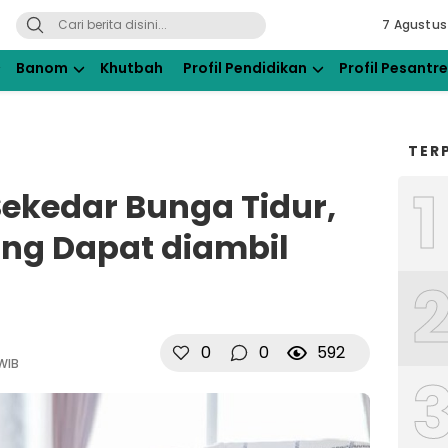
7 Agustus
ahdlatul Ulama Kraksaan
Banom
Khutbah
Profil Pendidikan
Profil Pesantr
TER
1
ekedar Bunga Tidur,
ang Dapat diambil
0
0
592
 WIB