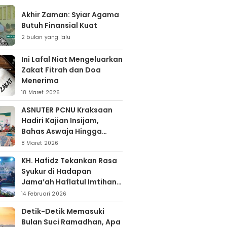
Akhir Zaman: Syiar Agama
Butuh Finansial Kuat
2 bulan yang lalu
Ini Lafal Niat Mengeluarkan
Zakat Fitrah dan Doa
Menerima
18 Maret 2026
ASNUTER PCNU Kraksaan
Hadiri Kajian Insijam,
Bahas Aswaja Hingga
Dinamika Timur Tengah
8 Maret 2026
KH. Hafidz Tekankan Rasa
Syukur di Hadapan
Jama’ah Haflatul Imtihan
Arrozaq Bucor
14 Februari 2026
Probolinggo
Detik-Detik Memasuki
Bulan Suci Ramadhan, Apa