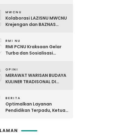
Digdaya Pesantren Ke-7
4
MWCNU
Kolaborasi LAZISNU MWCNU
Krejengan dan BAZNAS
Kabupaten Probolinggo
5
Salurkan Bantuan Kaki Palsu
RMI NU
untuk Korban Kecelakaan
RMI PCNU Kraksaan Gelar
Kerja
Turba dan Sosialisasi
Digdaya Pesantren ke-6 Se-
6
MWC NU Paiton & Kotaanyar
OPINI
MERAWAT WARISAN BUDAYA
KULINER TRADISONAL DI
TENGAH ARUS KULINER
7
MODERN
BERITA
Optimalkan Layanan
Pendidikan Terpadu, Ketua
PCNU Kraksaan Resmikan
Ma’rifat
SLAMAN