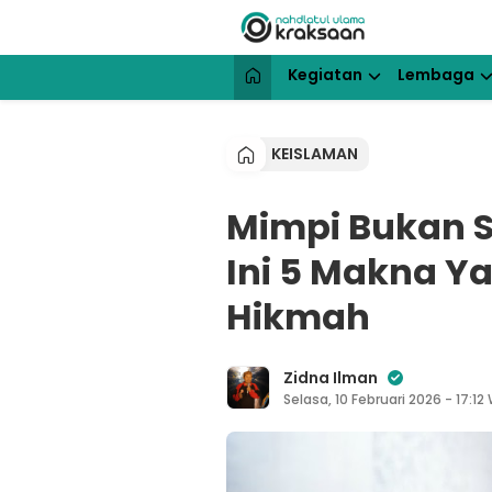
Lewati
ke
konten
NU Kraksaan
Website Resmi Pengurus Cabang N
Kegiatan
Lembaga
KEISLAMAN
Mimpi Bukan S
Ini 5 Makna Y
Hikmah
Zidna Ilman
Selasa, 10 Februari 2026 - 17:12