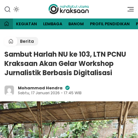
Lewati
ke
Website Resmi Pengurus
NU Kraksaan
konten
Cabang Nahdlatul Ulama
Kraksaan
KEGIATAN
LEMBAGA
BANOM
PROFIL PENDIDIKAN
Berita
Sambut Harlah NU ke 103, LTN PCNU
Kraksaan Akan Gelar Workshop
Jurnalistik Berbasis Digitalisasi
Mohammad Hendra
Sabtu, 17 Januari 2026 - 17:45 WIB