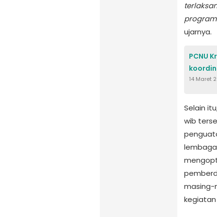
terlaksa
program 
ujarnya.
PCNU Kr
koordi
14 Maret 
Selain it
wib ters
penguata
lembaga 
mengoptim
pemberda
masing-
kegiatan