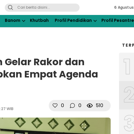
6 Agustus
ahdlatul Ulama Kraksaan
Banom
Khutbah
Profil Pendidikan
Profil Pesantr
TER
1
Gelar Rakor dan
apkan Empat Agenda
0
0
510
:27 WIB