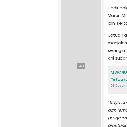
Hadir da
Maron M.
lain, se
Ketua Ta
menjelas
seiring 
kini suda
MWCNU M
Tetapk
28 Desem
“
Saya b
dan lem
program 
diputuska