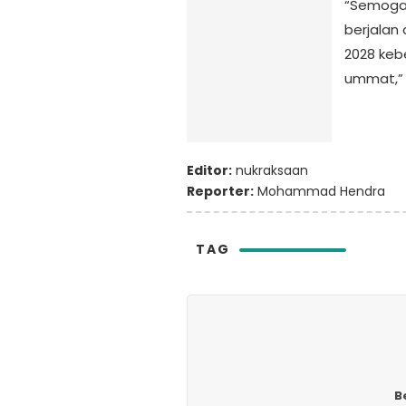
“Semoga 
berjalan
2028 keb
ummat,” 
Editor:
nukraksaan
Reporter:
Mohammad Hendra
TAG
B