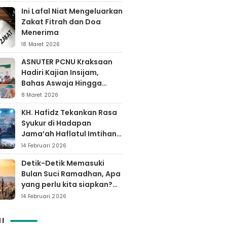
Ini Lafal Niat Mengeluarkan
Zakat Fitrah dan Doa
Menerima
18 Maret 2026
ASNUTER PCNU Kraksaan
Hadiri Kajian Insijam,
Bahas Aswaja Hingga
Dinamika Timur Tengah
8 Maret 2026
KH. Hafidz Tekankan Rasa
Syukur di Hadapan
Jama’ah Haflatul Imtihan
Arrozaq Bucor
14 Februari 2026
Probolinggo
Detik-Detik Memasuki
Bulan Suci Ramadhan, Apa
yang perlu kita siapkan?
Yuk simak…
14 Februari 2026
I