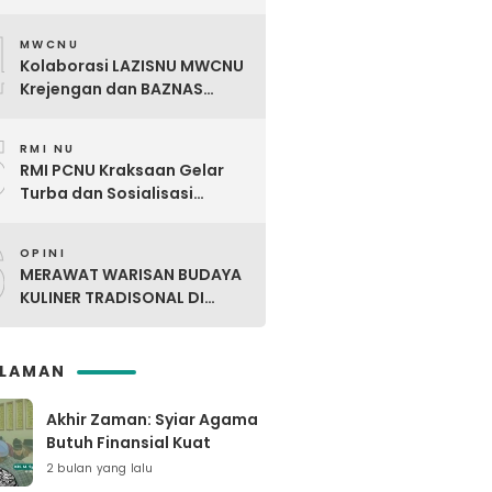
Digdaya Pesantren Ke-7
4
MWCNU
Kolaborasi LAZISNU MWCNU
Krejengan dan BAZNAS
Kabupaten Probolinggo
5
Salurkan Bantuan Kaki Palsu
RMI NU
untuk Korban Kecelakaan
RMI PCNU Kraksaan Gelar
Kerja
Turba dan Sosialisasi
Digdaya Pesantren ke-6 Se-
6
MWC NU Paiton & Kotaanyar
OPINI
MERAWAT WARISAN BUDAYA
KULINER TRADISONAL DI
TENGAH ARUS KULINER
MODERN
SLAMAN
Akhir Zaman: Syiar Agama
Butuh Finansial Kuat
2 bulan yang lalu