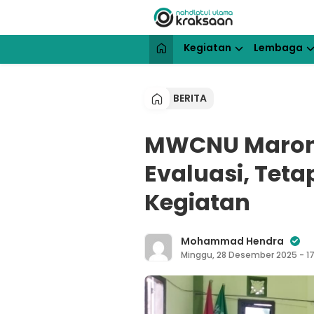
Lewati
ke
konten
NU Kraksaan
Website Resmi Pengurus Cabang N
Kegiatan
Lembaga
BERITA
MWCNU Maron 
Evaluasi, Tet
Kegiatan
Mohammad Hendra
Minggu, 28 Desember 2025 - 17