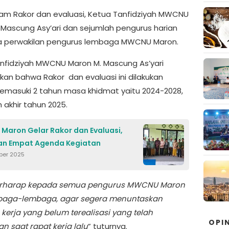
lam Rakor dan evaluasi, Ketua Tanfidziyah MWCNU
 Mascung Asy’ari dan sejumlah pengurus harian
rta perwakilan pengurus lembaga MWCNU Maron.
nfidziyah MWCNU Maron M. Mascung As’yari
kan bahwa Rakor dan evaluasi ini dilakukan
memasuki 2 tahun masa khidmat yaitu 2024-2028,
h akhir tahun 2025.
aron Gelar Rakor dan Evaluasi,
an Empat Agenda Kegiatan
ber 2025
erharap kepada semua pengurus MWCNU Maron
baga-lembaga, agar segera menuntaskan
kerja yang belum terealisasi yang telah
OPIN
n saat rapat kerja lalu
” tuturnya.