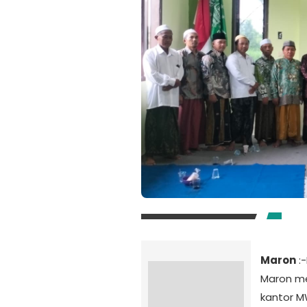
Maron
:
Maron me
kantor M