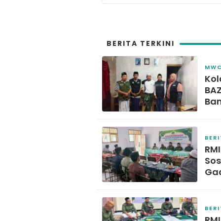
BERITA TERKINI
MW
Kol
BAZ
Ban
Kec
BER
RMI
Sos
Gad
BER
RMI