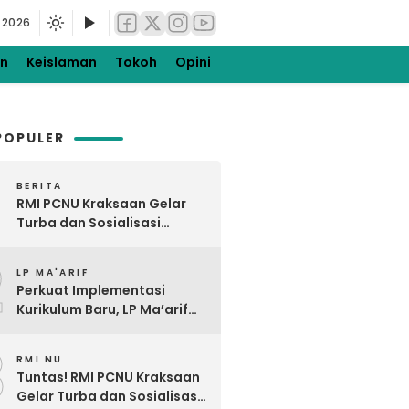
 2026
en
Keislaman
Tokoh
Opini
POPULER
BERITA
RMI PCNU Kraksaan Gelar
Turba dan Sosialisasi
Digdaya Pesantren ke-5 di
2
Gading dan Pakuniran
LP MA'ARIF
Perkuat Implementasi
Kurikulum Baru, LP Ma’arif
NU PCNU Kraksaan Gelar
3
Bimtek KBC di Tiris Barat
RMI NU
Tuntas! RMI PCNU Kraksaan
Gelar Turba dan Sosialisasi