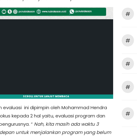
#
#
#
#
SCROLL UNTUK LANJUT MEMBACA
n evaluasi ini dipimpin oleh Mohammad Hendra
#
okus kepada 2 hal yaitu, evaluasi program dan
 pengurusnya. “
Nah, kita masih ada waktu 3
edepan untuk menjalankan program yang belum