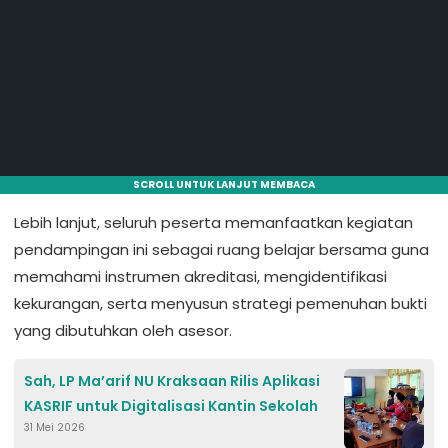
SCROLL UNTUK LANJUT MEMBACA
Lebih lanjut, seluruh peserta memanfaatkan kegiatan
pendampingan ini sebagai ruang belajar bersama guna
memahami instrumen akreditasi, mengidentifikasi
kekurangan, serta menyusun strategi pemenuhan bukti
yang dibutuhkan oleh asesor.
Sah, LP Ma’arif NU Kraksaan Rilis Aplikasi
KASRIF untuk Digitalisasi Kantin Sekolah
31 Mei 2026