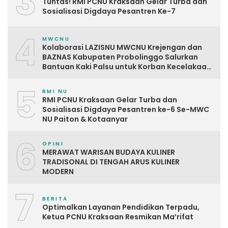
3
Tuntas! RMI PCNU Kraksaan Gelar Turba dan
Sosialisasi Digdaya Pesantren Ke-7
4
MWCNU
Kolaborasi LAZISNU MWCNU Krejengan dan
BAZNAS Kabupaten Probolinggo Salurkan
Bantuan Kaki Palsu untuk Korban Kecelakaan
Kerja
5
RMI NU
RMI PCNU Kraksaan Gelar Turba dan
Sosialisasi Digdaya Pesantren ke-6 Se-MWC
NU Paiton & Kotaanyar
6
OPINI
MERAWAT WARISAN BUDAYA KULINER
TRADISONAL DI TENGAH ARUS KULINER
MODERN
7
BERITA
Optimalkan Layanan Pendidikan Terpadu,
Ketua PCNU Kraksaan Resmikan Ma’rifat