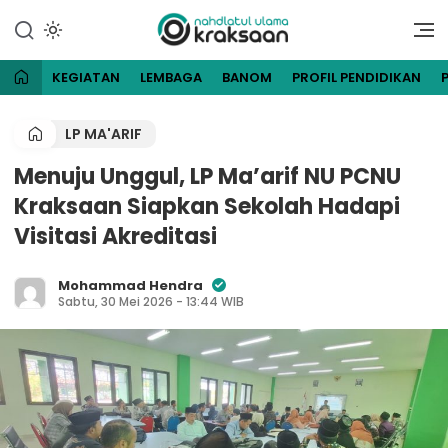
Lewati
ke
Website Resmi Pengurus
NU Kraksaan
konten
Cabang Nahdlatul Ulama
Kraksaan
KEGIATAN
LEMBAGA
BANOM
PROFIL PENDIDIKAN
LP MA'ARIF
Menuju Unggul, LP Ma’arif NU PCNU
Kraksaan Siapkan Sekolah Hadapi
Visitasi Akreditasi
Mohammad Hendra
Sabtu, 30 Mei 2026 - 13:44 WIB