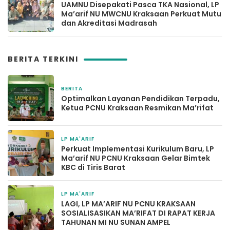
UAMNU Disepakati Pasca TKA Nasional, LP
Ma’arif NU MWCNU Kraksaan Perkuat Mutu
dan Akreditasi Madrasah
BERITA TERKINI
BERITA
11 jam yang lalu
Optimalkan Layanan Pendidikan Terpadu,
Ketua PCNU Kraksaan Resmikan Ma’rifat
LP MA'ARIF
6 hari yang lalu
Perkuat Implementasi Kurikulum Baru, LP
Ma’arif NU PCNU Kraksaan Gelar Bimtek
KBC di Tiris Barat
LP MA'ARIF
4 minggu yang lalu
LAGI, LP MA’ARIF NU PCNU KRAKSAAN
SOSIALISASIKAN MA’RIFAT DI RAPAT KERJA
TAHUNAN MI NU SUNAN AMPEL