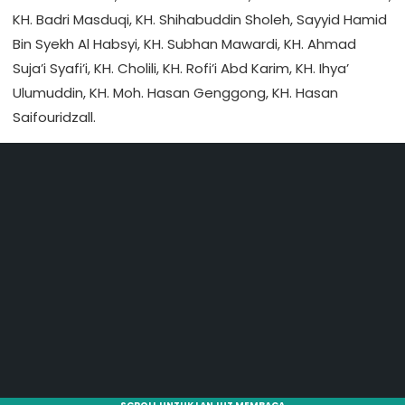
KH. Badri Masduqi, KH. Shihabuddin Sholeh, Sayyid Hamid
Bin Syekh Al Habsyi, KH. Subhan Mawardi, KH. Ahmad
Suja’i Syafi’i, KH. Cholili, KH. Rofi’i Abd Karim, KH. Ihya’
Ulumuddin, KH. Moh. Hasan Genggong, KH. Hasan
Saifouridzall.