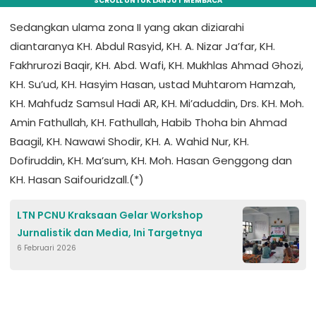
SCROLL UNTUK LANJUT MEMBACA
Sedangkan ulama zona II yang akan diziarahi
diantaranya KH. Abdul Rasyid, KH. A. Nizar Ja’far, KH.
Fakhrurozi Baqir, KH. Abd. Wafi, KH. Mukhlas Ahmad Ghozi,
KH. Su’ud, KH. Hasyim Hasan, ustad Muhtarom Hamzah,
KH. Mahfudz Samsul Hadi AR, KH. Mi’aduddin, Drs. KH. Moh.
Amin Fathullah, KH. Fathullah, Habib Thoha bin Ahmad
Baagil, KH. Nawawi Shodir, KH. A. Wahid Nur, KH.
Dofiruddin, KH. Ma’sum, KH. Moh. Hasan Genggong dan
KH. Hasan Saifouridzall.(*)
LTN PCNU Kraksaan Gelar Workshop
Jurnalistik dan Media, Ini Targetnya
6 Februari 2026