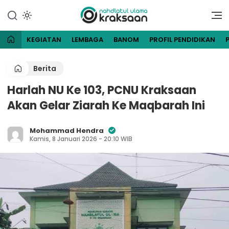
Lewati
ke
Website Resmi Pengurus
NU Kraksaan
konten
Cabang Nahdlatul Ulama
Kraksaan
KEGIATAN
LEMBAGA
BANOM
PROFIL PENDIDIKAN
Berita
Harlah NU Ke 103, PCNU Kraksaan
Akan Gelar Ziarah Ke Maqbarah Ini
Mohammad Hendra
Kamis, 8 Januari 2026 - 20:10 WIB