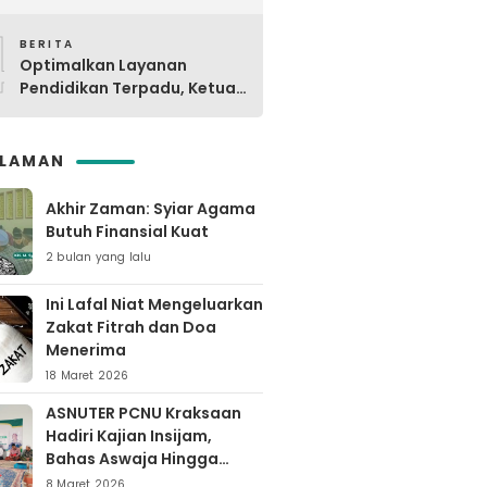
Digdaya Pesantren ke-6 Se-
4
MWC NU Paiton & Kotaanyar
BERITA
Optimalkan Layanan
Pendidikan Terpadu, Ketua
PCNU Kraksaan Resmikan
Ma’rifat
SLAMAN
Akhir Zaman: Syiar Agama
Butuh Finansial Kuat
2 bulan yang lalu
Ini Lafal Niat Mengeluarkan
Zakat Fitrah dan Doa
Menerima
18 Maret 2026
ASNUTER PCNU Kraksaan
Hadiri Kajian Insijam,
Bahas Aswaja Hingga
Dinamika Timur Tengah
8 Maret 2026