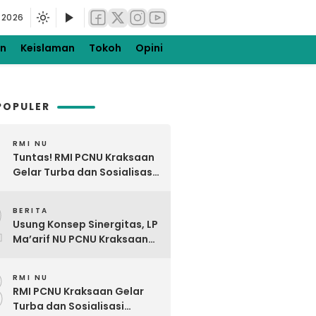
 2026
en
Keislaman
Tokoh
Opini
POPULER
RMI NU
Tuntas! RMI PCNU Kraksaan
Gelar Turba dan Sosialisasi
Digdaya Pesantren Ke-7
2
BERITA
Usung Konsep Sinergitas, LP
Ma’arif NU PCNU Kraksaan
Kunjungi MTsNU dan MANU
3
Maron
RMI NU
RMI PCNU Kraksaan Gelar
Turba dan Sosialisasi