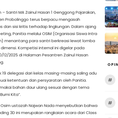
n – Santri MA Zainul Hasan 1 Genggong Pajarakan,
n Probolinggo terus berpacu mengasah
as dan sisi kritis terhadap lingkungan. Dalam ajang
ting, Panitia melalui OSIM (Organisasi Siswa Intra
) menantang para santri berkreasi lewat lomba
dimensi. Kompetisi internal ini digelar pada
30/12/2025 di Halaman Pesantren Zainul Hasan
g.
OPIN
 19 delegasi dari kelas masing-masing saling adu
#
suai ketentuan dan persyaratan oleh Panitia.
makai bahan daur ulang sesuai dengan tema
Bumi Kita”.
#
 Osim ustazah Najwan Nada menyebutkan bahwa
ding 3D ini merupakan rangkaian acara dari Class