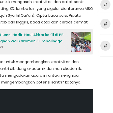
untuk mengasah kreativitas dan bakat santri.
#
ading 3D, lomba lain yang digelar diantaranya MSQ
h Syarhil Qur’an), Cipta baca puisi, Pidato
rab dan Inggris, baca kitab dan cerdas cermat.
#
lumni Hadiri Haul Akbar ke-11 di PP
ughah Wal Karomah 3 Probolinggo
#
026
ya untuk mengembangkan kreativitas dan
santri dibidang akademik dan non akademik.
kita mengadakan acara ini untuk menghibur
s mengembangkan potensi santri,” katanya.