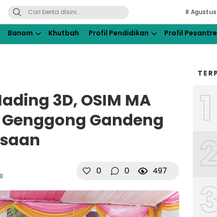
8 Agustus
ahdlatul Ulama Kraksaan
Banom
Khutbah
Profil Pendidikan
Profil Pesantr
TER
1
ading 3D, OSIM MA
 1 Genggong Gandeng
ksaan
0
0
497
IB