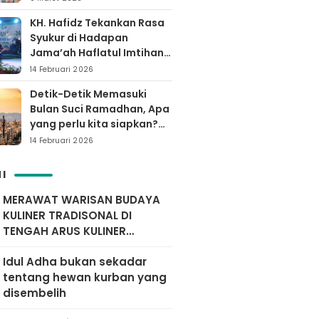
KH. Hafidz Tekankan Rasa
Syukur di Hadapan
Jama’ah Haflatul Imtihan
Arrozaq Bucor
14 Februari 2026
Probolinggo
Detik-Detik Memasuki
Bulan Suci Ramadhan, Apa
yang perlu kita siapkan?
Yuk simak…
14 Februari 2026
I
MERAWAT WARISAN BUDAYA
KULINER TRADISONAL DI
TENGAH ARUS KULINER
MODERN
Idul Adha bukan sekadar
tentang hewan kurban yang
disembelih