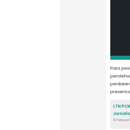
Para pese
perolehan
penilaia
presentas
LTN PCN
Jurnali
6 Februar