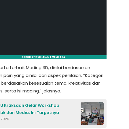
SCROLL UNTUK LANJUT MEMBACA
rta terbaik Mading 3D, dinilai berdasarkan
 poin yang dinilai dari aspek penilaian. “Kategori
n berdasarkan kesesuaian tema, kreativitas dan
i serta isi mading,” jelasnya.
U Kraksaan Gelar Workshop
stik dan Media, Ini Targetnya
i 2026