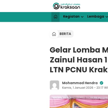
Lewati
ke
konten
NU Kraksaan
Website Resmi Pengurus Cabang N
Kegiatan
Lembaga
BERITA
Gelar Lomba M
Zainul Hasan
LTN PCNU Kra
Mohammad Hendra
Kamis, 1 Januari 2026 - 23:17 W