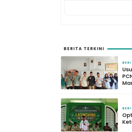
BERITA TERKINI
BER
Usu
PCN
Ma
BER
Opt
Ket