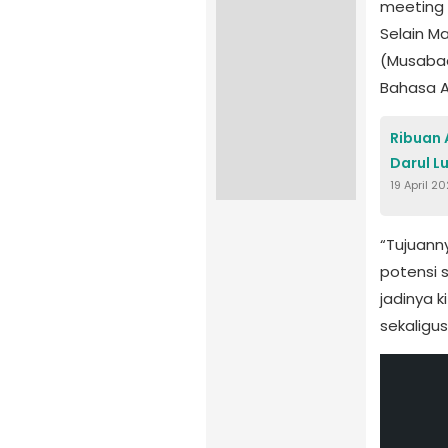
meeting 
Selain M
(Musabaqo
Bahasa A
Ribuan A
Darul L
19 April 2
“Tujuann
potensi 
jadinya 
sekaligu