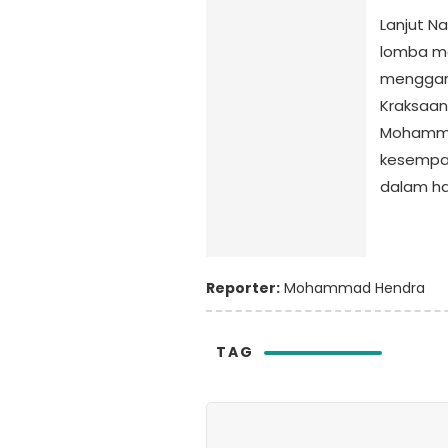
Lanjut 
lomba ma
mengga
Kraksaan 
Mohammad
kesempa
dalam hal 
Reporter:
Mohammad Hendra
TAG