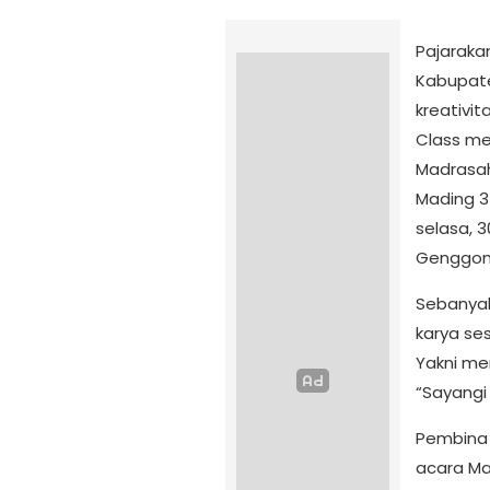
Pajaraka
Kabupate
kreativit
Class mee
Madrasah
Mading 3 
selasa, 
Genggon
Sebanyak
karya se
Yakni me
“Sayangi 
Pembina
acara Ma