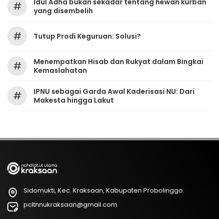
Idul Adha bukan sekadar tentang hewan kurban
#
yang disembelih
#
Tutup Prodi Keguruan: Solusi?
Menempatkan Hisab dan Rukyat dalam Bingkai
#
Kemaslahatan
IPNU sebagai Garda Awal Kaderisasi NU: Dari
#
Makesta hingga Lakut
Sidomukti, Kec. Kraksaan, Kabupaten Probolinggo.
pcltnnukraksaan@gmail.com