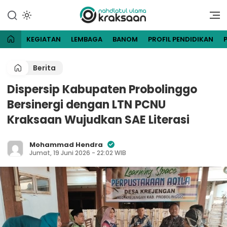
Lewati
ke
Website Resmi Pengurus
NU Kraksaan
konten
Cabang Nahdlatul Ulama
Kraksaan
KEGIATAN
LEMBAGA
BANOM
PROFIL PENDIDIKAN
Berita
Dispersip Kabupaten Probolinggo
Bersinergi dengan LTN PCNU
Kraksaan Wujudkan SAE Literasi
Mohammad Hendra
Jumat, 19 Juni 2026 - 22:02 WIB