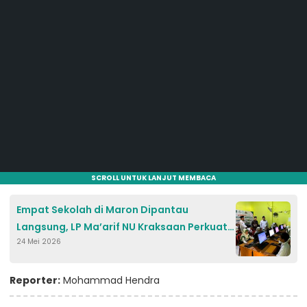
SCROLL UNTUK LANJUT MEMBACA
Empat Sekolah di Maron Dipantau
Langsung, LP Ma’arif NU Kraksaan Perkuat
24 Mei 2026
Mutu UAMNU Digital
Reporter:
Mohammad Hendra