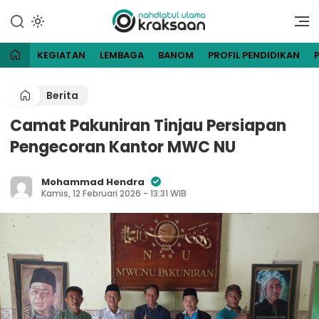
Lewati
ke
Website Resmi Pengurus
NU Kraksaan
konten
Cabang Nahdlatul Ulama
Kraksaan
KEGIATAN
LEMBAGA
BANOM
PROFIL PENDIDIKAN
Berita
Camat Pakuniran Tinjau Persiapan
Pengecoran Kantor MWC NU
Mohammad Hendra
Kamis, 12 Februari 2026 - 13:31 WIB