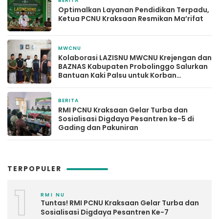
BERITA
3 hari yang lalu
Optimalkan Layanan Pendidikan Terpadu,
Ketua PCNU Kraksaan Resmikan Ma’rifat
MWCNU
1 minggu yang lalu
Kolaborasi LAZISNU MWCNU Krejengan dan
BAZNAS Kabupaten Probolinggo Salurkan
Bantuan Kaki Palsu untuk Korban
Kecelakaan Kerja
BERITA
1 minggu yang lalu
RMI PCNU Kraksaan Gelar Turba dan
Sosialisasi Digdaya Pesantren ke-5 di
Gading dan Pakuniran
TERPOPULER
1
RMI NU
Tuntas! RMI PCNU Kraksaan Gelar Turba dan
Sosialisasi Digdaya Pesantren Ke-7