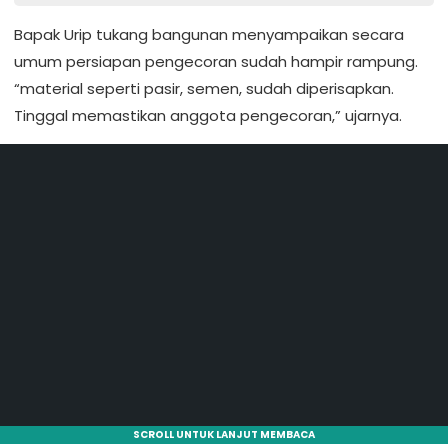
Bapak Urip tukang bangunan menyampaikan secara
umum persiapan pengecoran sudah hampir rampung.
“material seperti pasir, semen, sudah diperisapkan.
Tinggal memastikan anggota pengecoran,” ujarnya.
SCROLL UNTUK LANJUT MEMBACA