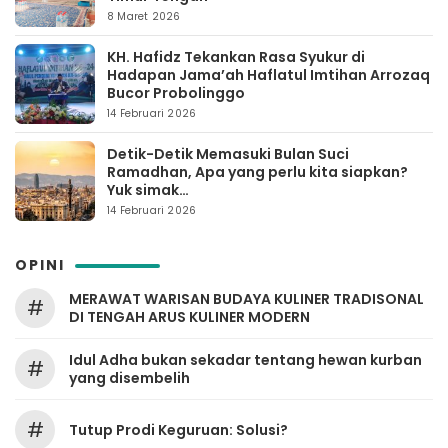
8 Maret 2026
KH. Hafidz Tekankan Rasa Syukur di
Hadapan Jama’ah Haflatul Imtihan Arrozaq
Bucor Probolinggo
14 Februari 2026
Detik-Detik Memasuki Bulan Suci
Ramadhan, Apa yang perlu kita siapkan?
Yuk simak…
14 Februari 2026
OPINI
MERAWAT WARISAN BUDAYA KULINER TRADISONAL
#
DI TENGAH ARUS KULINER MODERN
Idul Adha bukan sekadar tentang hewan kurban
#
yang disembelih
#
Tutup Prodi Keguruan: Solusi?