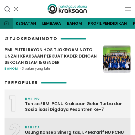
Lewati
ke
Website Resmi Pengurus
NU Kraksaan
konten
Cabang Nahdlatul Ulama
Kraksaan
KEGIATAN
LEMBAGA
BANOM
PROFIL PENDIDIKAN
#TJOKROAMINOTO
PMII PUTRI RAYON HOS TJOKROAMINOTO
UNZAH KRAKSAAN PERKUAT KADER DENGAN
SEKOLAH ISLAM & GENDER
BANOM
3 bulan yang lalu
TERPOPULER
1
RMI NU
Tuntas! RMI PCNU Kraksaan Gelar Turba dan
Sosialisasi Digdaya Pesantren Ke-7
2
BERITA
Usung Konsep Sinergitas, LP Ma’arif NU PCNU