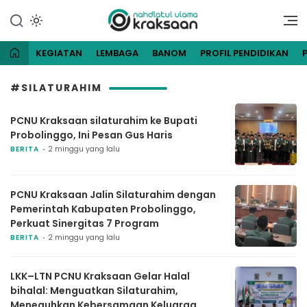
Lewati
ke
Website Resmi Pengurus
NU Kraksaan
konten
Cabang Nahdlatul Ulama
Kraksaan
KEGIATAN
LEMBAGA
BANOM
PROFIL PENDIDIKAN
#SILATURAHIM
PCNU Kraksaan silaturahim ke Bupati
Probolinggo, Ini Pesan Gus Haris
BERITA
2 minggu yang lalu
PCNU Kraksaan Jalin Silaturahim dengan
Pemerintah Kabupaten Probolinggo,
Perkuat Sinergitas 7 Program
BERITA
2 minggu yang lalu
LKK–LTN PCNU Kraksaan Gelar Halal
bihalal: Menguatkan Silaturahim,
Meneguhkan Kebersamaan Keluarga