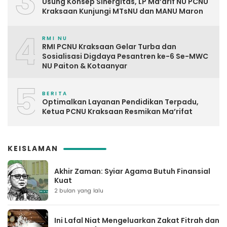
3
Usung Konsep Sinergitas, LP Ma’arif NU PCNU
Kraksaan Kunjungi MTsNU dan MANU Maron
4
RMI NU
RMI PCNU Kraksaan Gelar Turba dan
Sosialisasi Digdaya Pesantren ke-6 Se-MWC
NU Paiton & Kotaanyar
5
BERITA
Optimalkan Layanan Pendidikan Terpadu,
Ketua PCNU Kraksaan Resmikan Ma’rifat
KEISLAMAN
Akhir Zaman: Syiar Agama Butuh Finansial
Kuat
2 bulan yang lalu
Ini Lafal Niat Mengeluarkan Zakat Fitrah dan