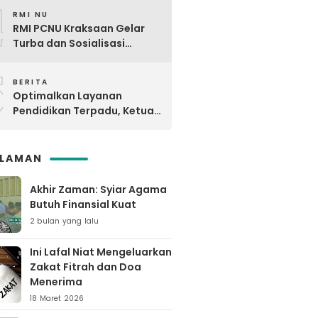
4
Maron
RMI NU
RMI PCNU Kraksaan Gelar
Turba dan Sosialisasi
Digdaya Pesantren ke-6 Se-
5
MWC NU Paiton & Kotaanyar
BERITA
Optimalkan Layanan
Pendidikan Terpadu, Ketua
PCNU Kraksaan Resmikan
Ma’rifat
SLAMAN
Akhir Zaman: Syiar Agama
Butuh Finansial Kuat
2 bulan yang lalu
Ini Lafal Niat Mengeluarkan
Zakat Fitrah dan Doa
Menerima
18 Maret 2026