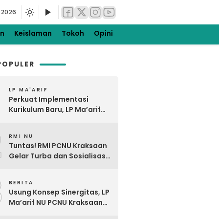
 2026
en
Keislaman
Tokoh
Opini
POPULER
LP MA'ARIF
Perkuat Implementasi
Kurikulum Baru, LP Ma’arif
NU PCNU Kraksaan Gelar
2
Bimtek KBC di Tiris Barat
RMI NU
Tuntas! RMI PCNU Kraksaan
Gelar Turba dan Sosialisasi
Digdaya Pesantren Ke-7
3
BERITA
Usung Konsep Sinergitas, LP
Ma’arif NU PCNU Kraksaan
Kunjungi MTsNU dan MANU