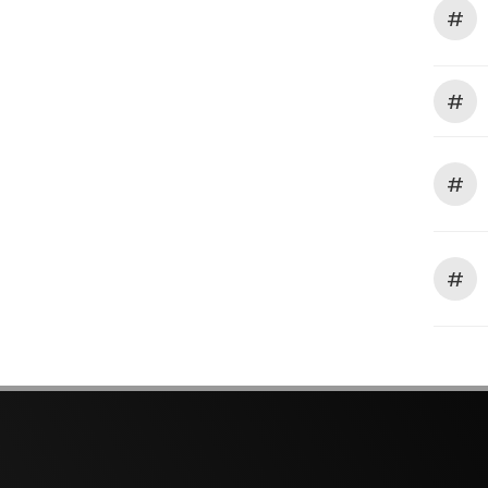
#
#
#
#