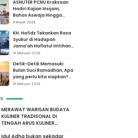
ASNUTER PCNU Kraksaan
Hadiri Kajian Insijam,
Bahas Aswaja Hingga
Dinamika Timur Tengah
8 Maret 2026
KH. Hafidz Tekankan Rasa
Syukur di Hadapan
Jama’ah Haflatul Imtihan
Arrozaq Bucor
14 Februari 2026
Probolinggo
Detik-Detik Memasuki
Bulan Suci Ramadhan, Apa
yang perlu kita siapkan?
Yuk simak…
14 Februari 2026
I
MERAWAT WARISAN BUDAYA
KULINER TRADISONAL DI
TENGAH ARUS KULINER
MODERN
Idul Adha bukan sekadar