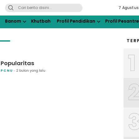
7 Agustus
ahdlatul Ulama Kraksaan
Banom
Khutbah
Profil Pendidikan
Profil Pesantr
TER
1
Popularitas
PCNU
2 bulan yang lalu