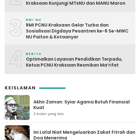
Kraksaan Kunjungi MTsNU dan MANU Maron
3
RMI NU
RMI PCNU Kraksaan Gelar Turba dan
Sosialisasi Digdaya Pesantren ke-6 Se-MWC
NU Paiton & Kotaanyar
4
BERITA
Optimalkan Layanan Pendidikan Terpadu,
Ketua PCNU Kraksaan Resmikan Ma’rifat
KEISLAMAN
Akhir Zaman: Syiar Agama Butuh Finansial
Kuat
2 bulan yang lalu
Ini Lafal Niat Mengeluarkan Zakat Fitrah dan
Doa Menerima