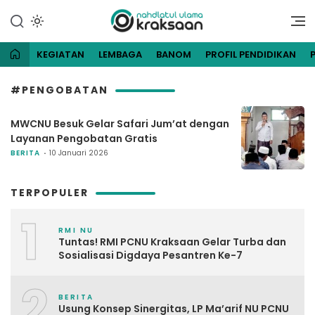
Lewati
ke
Website Resmi Pengurus
NU Kraksaan
konten
Cabang Nahdlatul Ulama
Kraksaan
KEGIATAN
LEMBAGA
BANOM
PROFIL PENDIDIKAN
#PENGOBATAN
MWCNU Besuk Gelar Safari Jum’at dengan
Layanan Pengobatan Gratis
BERITA
10 Januari 2026
TERPOPULER
1
RMI NU
Tuntas! RMI PCNU Kraksaan Gelar Turba dan
Sosialisasi Digdaya Pesantren Ke-7
2
BERITA
Usung Konsep Sinergitas, LP Ma’arif NU PCNU