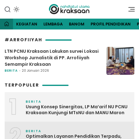
Lewati
ke
Website Resmi Pengurus
NU Kraksaan
konten
Cabang Nahdlatul Ulama
Kraksaan
KEGIATAN
LEMBAGA
BANOM
PROFIL PENDIDIKAN
#ARROFIIYAH
LTN PCNU Kraksaan Lakukan survei Lokasi
Workshop Jurnalistik di PP. Arrofiiyah
Semampir Kraksaan
BERITA
20 Januari 2026
TERPOPULER
1
BERITA
Usung Konsep Sinergitas, LP Ma’arif NU PCNU
Kraksaan Kunjungi MTsNU dan MANU Maron
2
BERITA
Optimalkan Layanan Pendidikan Terpadu,