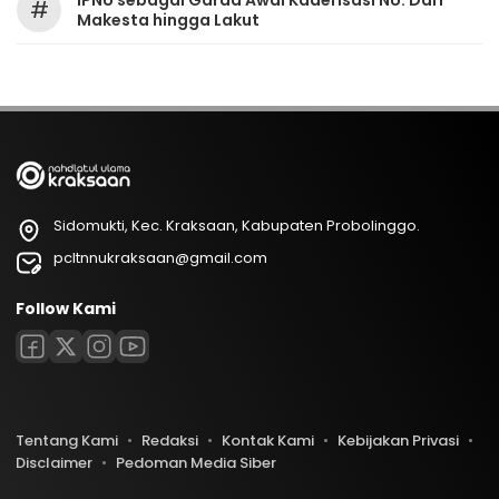
IPNU sebagai Garda Awal Kaderisasi NU: Dari
#
Makesta hingga Lakut
Sidomukti, Kec. Kraksaan, Kabupaten Probolinggo.
pcltnnukraksaan@gmail.com
Follow Kami
Tentang Kami
Redaksi
Kontak Kami
Kebijakan Privasi
Disclaimer
Pedoman Media Siber