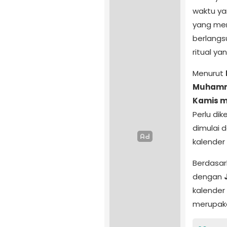
waktu ya
yang men
berlangs
ritual y
Menurut
Muhamm
Kamis m
Perlu di
dimulai 
kalender
Berdasar
dengan
kalender 
merupa