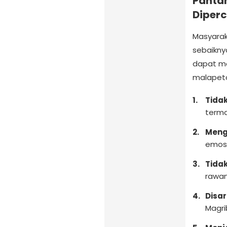
Pantan
Diper
Masyara
sebaiknya
dapat me
malapet
Tida
terma
Mengh
emosi
Tida
rawan
Disa
Magri