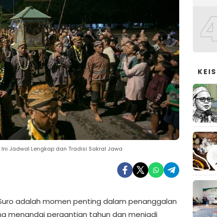
KEI
Ini Jadwal Lengkap dan Tradisi Sakral Jawa
Suro adalah momen penting dalam penanggalan
g menandai pergantian tahun dan menjadi