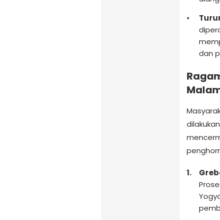
Turun
diper
mempe
dan p
Ragam
Malam
Masyarak
dilakuka
mencermi
penghorm
Greb
Prose
Yogya
pemb