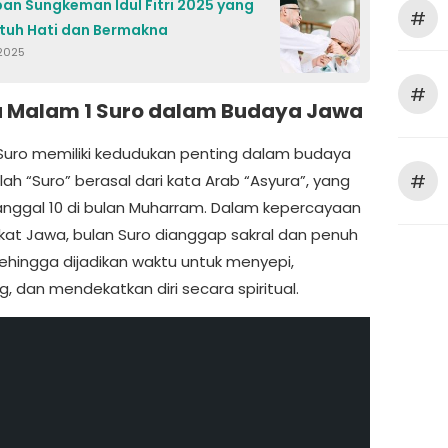
an Sungkeman Idul Fitri 2025 yang
#
tuh Hati dan Bermakna
2025
#
 Malam 1 Suro dalam Budaya Jawa
Suro memiliki kedudukan penting dalam budaya
#
ilah “Suro” berasal dari kata Arab “Asyura”, yang
tanggal 10 di bulan Muharram. Dalam kepercayaan
at Jawa, bulan Suro dianggap sakral dan penuh
sehingga dijadikan waktu untuk menyepi,
, dan mendekatkan diri secara spiritual.