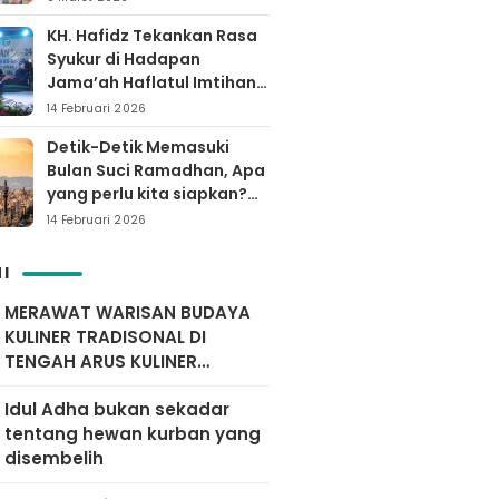
KH. Hafidz Tekankan Rasa
Syukur di Hadapan
Jama’ah Haflatul Imtihan
Arrozaq Bucor
14 Februari 2026
Probolinggo
Detik-Detik Memasuki
Bulan Suci Ramadhan, Apa
yang perlu kita siapkan?
Yuk simak…
14 Februari 2026
I
MERAWAT WARISAN BUDAYA
KULINER TRADISONAL DI
TENGAH ARUS KULINER
MODERN
Idul Adha bukan sekadar
tentang hewan kurban yang
disembelih