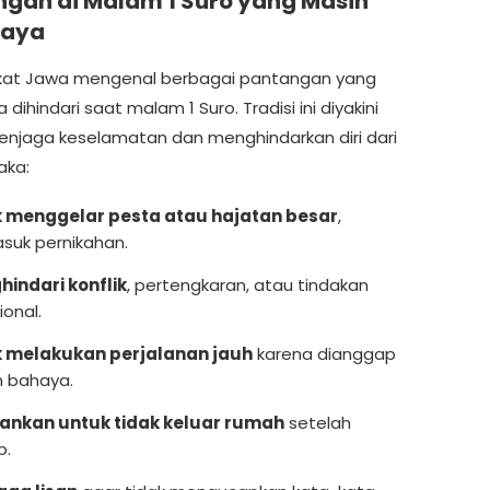
gan di Malam 1 Suro yang Masih
caya
kat Jawa mengenal berbagai pantangan yang
 dihindari saat malam 1 Suro. Tradisi ini diyakini
njaga keselamatan dan menghindarkan diri dari
aka:
k menggelar pesta atau hajatan besar
,
suk pernikahan.
indari konflik
, pertengkaran, atau tindakan
onal.
k melakukan perjalanan jauh
karena dianggap
 bahaya.
rankan untuk tidak keluar rumah
setelah
b.