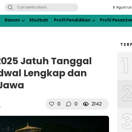
8 Agustus
ahdlatul Ulama Kraksaan
Banom
Khutbah
Profil Pendidikan
Profil Pesantr
TER
1
2025 Jatuh Tanggal
adwal Lengkap dan
 Jawa
0
0
2142
B