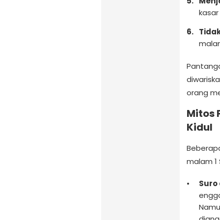
Menj
kasar
Tida
malam
Pantanga
diwarisk
orang me
Mitos 
Kidul
Beberapa
malam 1 S
Suro 
engga
Namun
diang