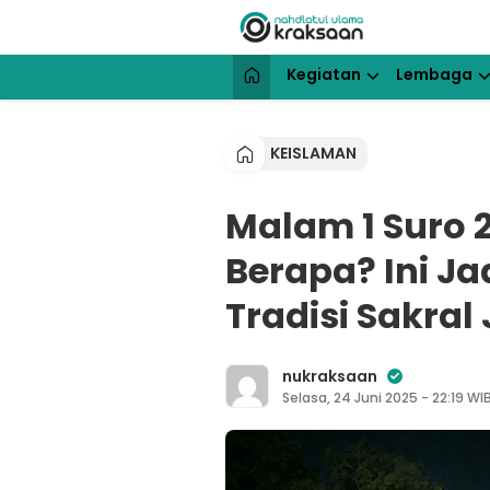
Lewati
ke
konten
NU Kraksaan
Website Resmi Pengurus Cabang N
Kegiatan
Lembaga
KEISLAMAN
Malam 1 Suro 
Berapa? Ini J
Tradisi Sakral
nukraksaan
Selasa, 24 Juni 2025 - 22:19 WI