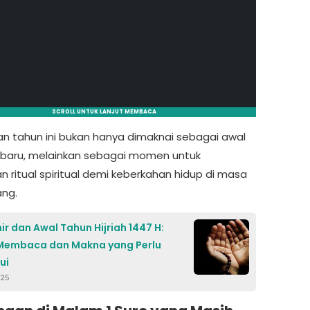
SCROLL UNTUK LANJUT MEMBACA
an tahun ini bukan hanya dimaknai sebagai awal
 baru, melainkan sebagai momen untuk
n ritual spiritual demi keberkahan hidup di masa
ng.
ir dan Awal Tahun Hijriah 1447 H:
Membaca dan Makna yang Perlu
ui
025