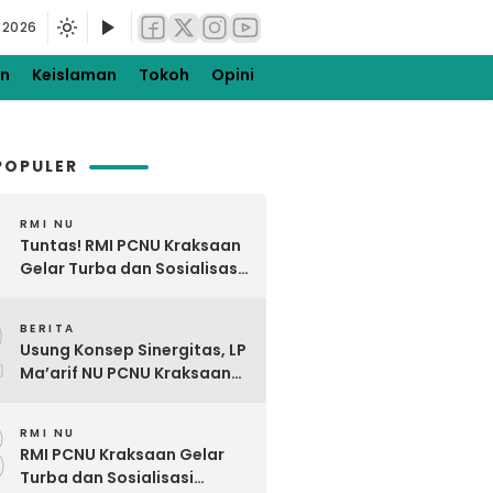
 2026
en
Keislaman
Tokoh
Opini
POPULER
RMI NU
Tuntas! RMI PCNU Kraksaan
Gelar Turba dan Sosialisasi
Digdaya Pesantren Ke-7
2
BERITA
Usung Konsep Sinergitas, LP
Ma’arif NU PCNU Kraksaan
Kunjungi MTsNU dan MANU
3
Maron
RMI NU
RMI PCNU Kraksaan Gelar
Turba dan Sosialisasi