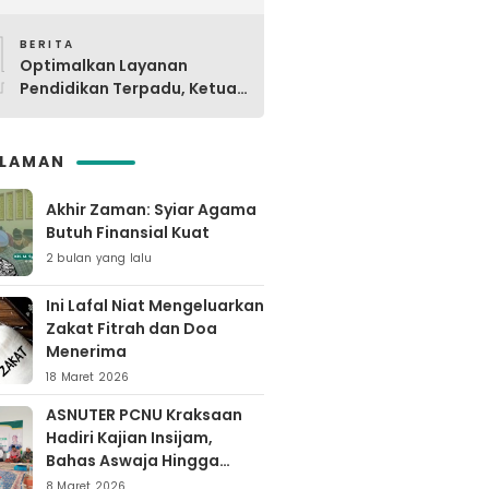
Digdaya Pesantren ke-6 Se-
4
MWC NU Paiton & Kotaanyar
BERITA
Optimalkan Layanan
Pendidikan Terpadu, Ketua
PCNU Kraksaan Resmikan
Ma’rifat
SLAMAN
Akhir Zaman: Syiar Agama
Butuh Finansial Kuat
2 bulan yang lalu
Ini Lafal Niat Mengeluarkan
Zakat Fitrah dan Doa
Menerima
18 Maret 2026
ASNUTER PCNU Kraksaan
Hadiri Kajian Insijam,
Bahas Aswaja Hingga
Dinamika Timur Tengah
8 Maret 2026