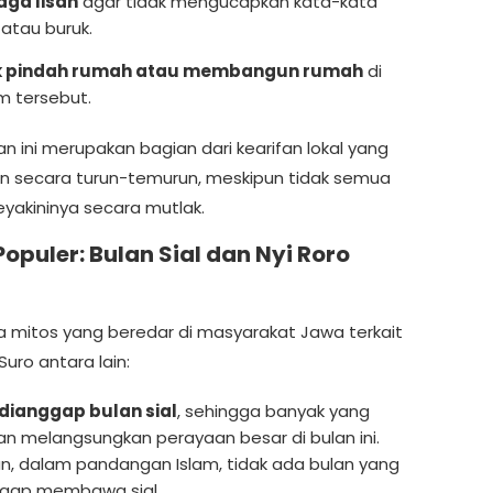
aga lisan
agar tidak mengucapkan kata-kata
 atau buruk.
k pindah rumah atau membangun rumah
di
 tersebut.
n ini merupakan bagian dari kearifan lokal yang
an secara turun-temurun, meskipun tidak semua
yakininya secara mutlak.
Populer: Bulan Sial dan Nyi Roro
 mitos yang beredar di masyarakat Jawa terkait
uro antara lain:
dianggap bulan sial
, sehingga banyak yang
n melangsungkan perayaan besar di bulan ini.
, dalam pandangan Islam, tidak ada bulan yang
gap membawa sial.