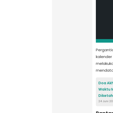
Perganti
kalender
melakuka
mendata
Doa Akh
Waktu 
Diketah
24 Juni 2