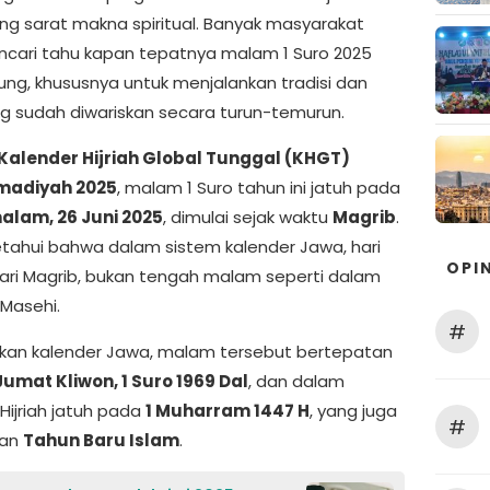
ng sarat makna spiritual. Banyak masyarakat
cari tahu kapan tepatnya malam 1 Suro 2025
ung, khususnya untuk menjalankan tradisi dan
ang sudah diwariskan secara turun-temurun.
Kalender Hijriah Global Tunggal (KHGT)
adiyah 2025
, malam 1 Suro tahun ini jatuh pada
alam, 26 Juni 2025
, dimulai sejak waktu
Magrib
.
ketahui bahwa dalam sistem kalender Jawa, hari
OPIN
dari Magrib, bukan tengah malam seperti dalam
 Masehi.
#
kan kalender Jawa, malam tersebut bertepatan
Jumat Kliwon, 1 Suro 1969 Dal
, dan dalam
Hijriah jatuh pada
1 Muharram 1447 H
, yang juga
#
kan
Tahun Baru Islam
.