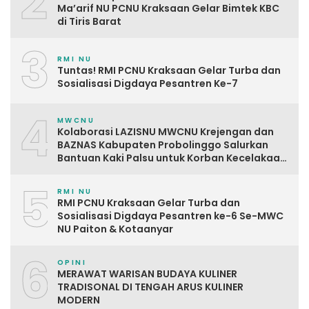
2
Ma’arif NU PCNU Kraksaan Gelar Bimtek KBC
di Tiris Barat
3
RMI NU
Tuntas! RMI PCNU Kraksaan Gelar Turba dan
Sosialisasi Digdaya Pesantren Ke-7
4
MWCNU
Kolaborasi LAZISNU MWCNU Krejengan dan
BAZNAS Kabupaten Probolinggo Salurkan
Bantuan Kaki Palsu untuk Korban Kecelakaan
Kerja
5
RMI NU
RMI PCNU Kraksaan Gelar Turba dan
Sosialisasi Digdaya Pesantren ke-6 Se-MWC
NU Paiton & Kotaanyar
6
OPINI
MERAWAT WARISAN BUDAYA KULINER
TRADISONAL DI TENGAH ARUS KULINER
MODERN