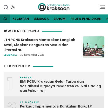
Lewati
ke
Website Resmi Pengurus
NU Kraksaan
konten
Cabang Nahdlatul Ulama
Kraksaan
KEGIATAN
LEMBAGA
BANOM
PROFIL PENDIDIKAN
#WEBSITE PCNU
LTN PCNU Kraksaan Mantapkan Langkah
Awal, Siapkan Penguatan Media dan
Literasi NU
LEMBAGA
30 November 2025
TERPOPULER
1
BERITA
RMI PCNU Kraksaan Gelar Turba dan
Sosialisasi Digdaya Pesantren ke-5 di Gading
dan Pakuniran
LP MA'ARIF
Perkuat Implementasi Kurikulum Baru, LP