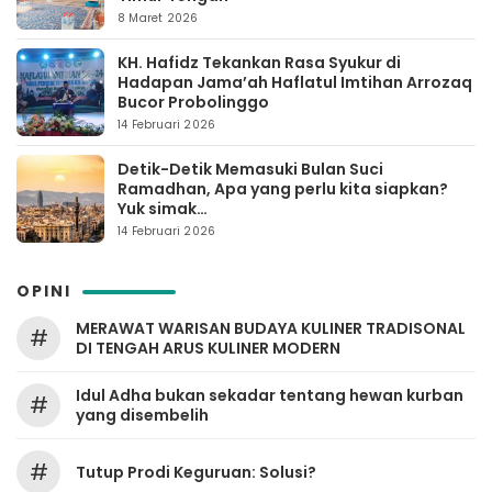
8 Maret 2026
KH. Hafidz Tekankan Rasa Syukur di
Hadapan Jama’ah Haflatul Imtihan Arrozaq
Bucor Probolinggo
14 Februari 2026
Detik-Detik Memasuki Bulan Suci
Ramadhan, Apa yang perlu kita siapkan?
Yuk simak…
14 Februari 2026
OPINI
MERAWAT WARISAN BUDAYA KULINER TRADISONAL
#
DI TENGAH ARUS KULINER MODERN
Idul Adha bukan sekadar tentang hewan kurban
#
yang disembelih
#
Tutup Prodi Keguruan: Solusi?