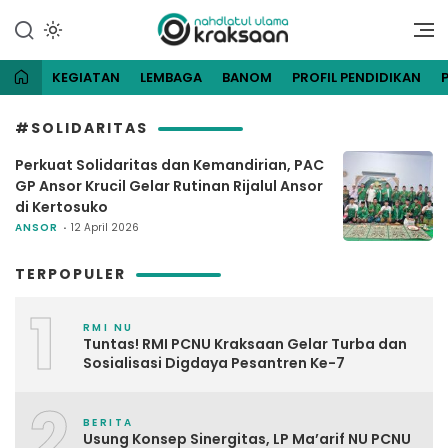
Lewati
ke
Website Resmi Pengurus
NU Kraksaan
konten
Cabang Nahdlatul Ulama
Kraksaan
KEGIATAN
LEMBAGA
BANOM
PROFIL PENDIDIKAN
#SOLIDARITAS
Perkuat Solidaritas dan Kemandirian, PAC
GP Ansor Krucil Gelar Rutinan Rijalul Ansor
di Kertosuko
ANSOR
12 April 2026
TERPOPULER
1
RMI NU
Tuntas! RMI PCNU Kraksaan Gelar Turba dan
Sosialisasi Digdaya Pesantren Ke-7
2
BERITA
Usung Konsep Sinergitas, LP Ma’arif NU PCNU