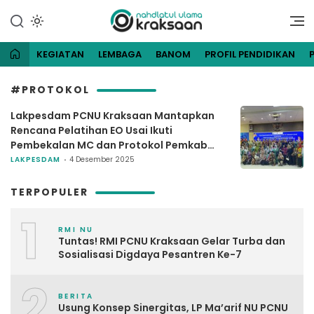
Lewati
ke
Website Resmi Pengurus
NU Kraksaan
konten
Cabang Nahdlatul Ulama
Kraksaan
KEGIATAN
LEMBAGA
BANOM
PROFIL PENDIDIKAN
#PROTOKOL
Lakpesdam PCNU Kraksaan Mantapkan
Rencana Pelatihan EO Usai Ikuti
Pembekalan MC dan Protokol Pemkab
Probolinggo
LAKPESDAM
4 Desember 2025
TERPOPULER
1
RMI NU
Tuntas! RMI PCNU Kraksaan Gelar Turba dan
Sosialisasi Digdaya Pesantren Ke-7
2
BERITA
Usung Konsep Sinergitas, LP Ma’arif NU PCNU