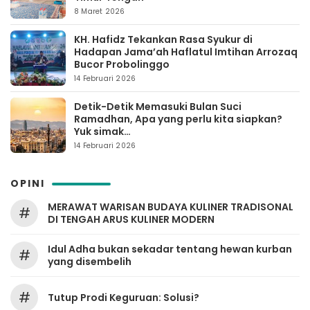
8 Maret 2026
KH. Hafidz Tekankan Rasa Syukur di
Hadapan Jama’ah Haflatul Imtihan Arrozaq
Bucor Probolinggo
14 Februari 2026
Detik-Detik Memasuki Bulan Suci
Ramadhan, Apa yang perlu kita siapkan?
Yuk simak…
14 Februari 2026
OPINI
MERAWAT WARISAN BUDAYA KULINER TRADISONAL
#
DI TENGAH ARUS KULINER MODERN
Idul Adha bukan sekadar tentang hewan kurban
#
yang disembelih
#
Tutup Prodi Keguruan: Solusi?