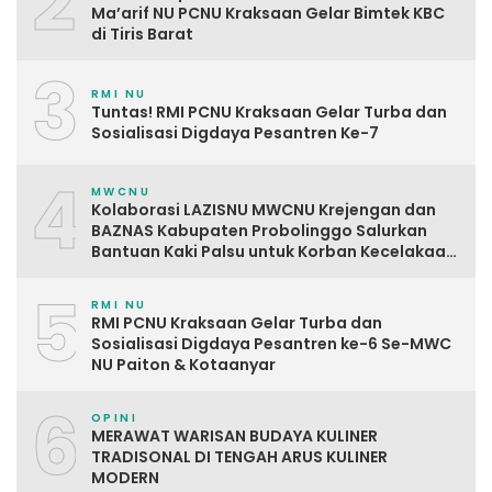
2
Ma’arif NU PCNU Kraksaan Gelar Bimtek KBC
di Tiris Barat
3
RMI NU
Tuntas! RMI PCNU Kraksaan Gelar Turba dan
Sosialisasi Digdaya Pesantren Ke-7
4
MWCNU
Kolaborasi LAZISNU MWCNU Krejengan dan
BAZNAS Kabupaten Probolinggo Salurkan
Bantuan Kaki Palsu untuk Korban Kecelakaan
Kerja
5
RMI NU
RMI PCNU Kraksaan Gelar Turba dan
Sosialisasi Digdaya Pesantren ke-6 Se-MWC
NU Paiton & Kotaanyar
6
OPINI
MERAWAT WARISAN BUDAYA KULINER
TRADISONAL DI TENGAH ARUS KULINER
MODERN