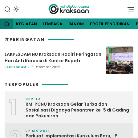
Lewati
ke
Website Resmi Pengurus
NU Kraksaan
konten
Cabang Nahdlatul Ulama
Kraksaan
KEGIATAN
LEMBAGA
BANOM
PROFIL PENDIDIKAN
#PERINGATAN
LAKPESDAM NU Kraksaan Hadiri Peringatan
Hari Anti Korupsi di Kantor Bupati
LAKPESDAM
15 Desember 2025
TERPOPULER
1
BERITA
RMI PCNU Kraksaan Gelar Turba dan
Sosialisasi Digdaya Pesantren ke-5 di Gading
dan Pakuniran
LP MA'ARIF
Perkuat Implementasi Kurikulum Baru, LP