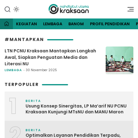
Lewati
ke
Website Resmi Pengurus
NU Kraksaan
konten
Cabang Nahdlatul Ulama
Kraksaan
KEGIATAN
LEMBAGA
BANOM
PROFIL PENDIDIKAN
#MANTAPKAN
LTN PCNU Kraksaan Mantapkan Langkah
Awal, Siapkan Penguatan Media dan
Literasi NU
LEMBAGA
30 November 2025
TERPOPULER
1
BERITA
Usung Konsep Sinergitas, LP Ma’arif NU PCNU
Kraksaan Kunjungi MTsNU dan MANU Maron
2
BERITA
Optimalkan Layanan Pendidikan Terpadu,