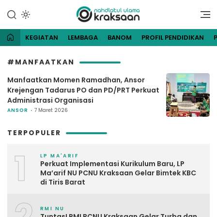
Lewati
ke
Website Resmi Pengurus
NU Kraksaan
konten
Cabang Nahdlatul Ulama
Kraksaan
KEGIATAN
LEMBAGA
BANOM
PROFIL PENDIDIKAN
#MANFAATKAN
Manfaatkan Momen Ramadhan, Ansor
Krejengan Tadarus PO dan PD/PRT Perkuat
Administrasi Organisasi
ANSOR
7 Maret 2026
TERPOPULER
1
LP MA'ARIF
Perkuat Implementasi Kurikulum Baru, LP
Ma’arif NU PCNU Kraksaan Gelar Bimtek KBC
di Tiris Barat
2
RMI NU
Tuntas! RMI PCNU Kraksaan Gelar Turba dan