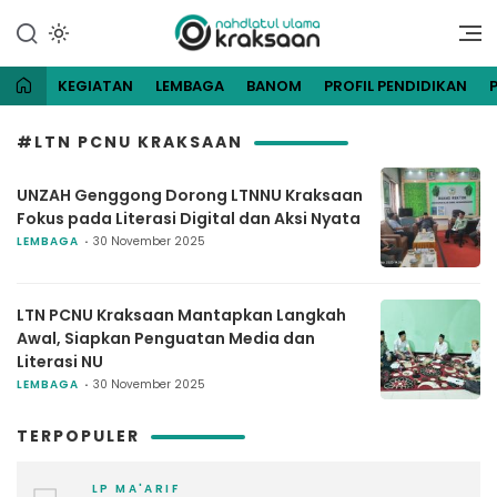
Lewati
ke
Website Resmi Pengurus
NU Kraksaan
konten
Cabang Nahdlatul Ulama
Kraksaan
KEGIATAN
LEMBAGA
BANOM
PROFIL PENDIDIKAN
#LTN PCNU KRAKSAAN
UNZAH Genggong Dorong LTNNU Kraksaan
Fokus pada Literasi Digital dan Aksi Nyata
LEMBAGA
30 November 2025
LTN PCNU Kraksaan Mantapkan Langkah
Awal, Siapkan Penguatan Media dan
Literasi NU
LEMBAGA
30 November 2025
TERPOPULER
LP MA'ARIF